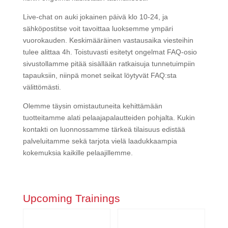
Live-chat on auki jokainen päivä klo 10-24, ja
sähköpostitse voit tavoittaa luoksemme ympäri
vuorokauden. Keskimääräinen vastausaika viesteihin
tulee alittaa 4h. Toistuvasti esitetyt ongelmat FAQ-osio
sivustollamme pitää sisällään ratkaisuja tunnetuimpiin
tapauksiin, niinpä monet seikat löytyvät FAQ:sta
välittömästi.
Olemme täysin omistautuneita kehittämään
tuotteitamme alati pelaajapalautteiden pohjalta. Kukin
kontakti on luonnossamme tärkeä tilaisuus edistää
palveluitamme sekä tarjota vielä laadukkaampia
kokemuksia kaikille pelaajillemme.
Upcoming Trainings