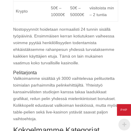
50€ –
50€ –
viisitoista min
Krypto
10000€
50000€
– 2 tuntia
Nostopyynnöt hoidetaan normaalisti 24 tunnin sisällä
työpäivinä. Ensimmäisen kerran kotiutuksen vaiheessa
voimme pyytää henkilöllisyyden todentamista
ehkäistäksemme rahanpesun yhdessä turvataksemme
kaikkien käyttäjien etuja. Tämä on lain mukainen
vaatimus koko turvallisille kasinoille.
Pelitarjonta
Valikoimamme sisältää yli 3000 vaihtelevaa pelituotetta
toimialan parhaimmilta pelinkehittäjiltä. Yhteistyö
kansainvälisten studiojen kanssa takaa laadukkaat
grafiikat, reilun pelin yhdessä mielenkiintoiset bonukset.
Kolikkopelit edustavat valikoiman keskiössä, mutta myös
PHP
table-pelien sekä live-kasinon ystävät saavat paljon
vaihtoehtoja.
Kokoelmamme Kategoriat