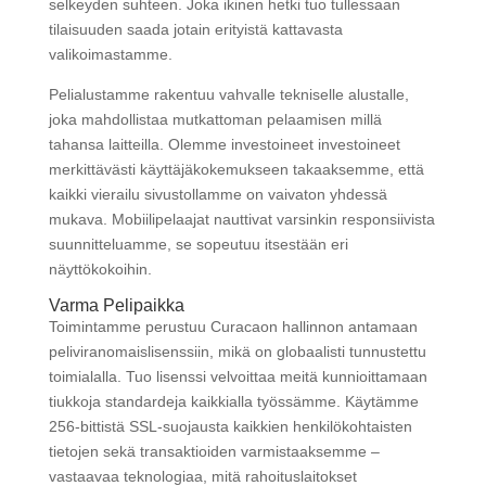
selkeyden suhteen. Joka ikinen hetki tuo tullessaan
tilaisuuden saada jotain erityistä kattavasta
valikoimastamme.
Pelialustamme rakentuu vahvalle tekniselle alustalle,
joka mahdollistaa mutkattoman pelaamisen millä
tahansa laitteilla. Olemme investoineet investoineet
merkittävästi käyttäjäkokemukseen takaaksemme, että
kaikki vierailu sivustollamme on vaivaton yhdessä
mukava. Mobiilipelaajat nauttivat varsinkin responsiivista
suunnitteluamme, se sopeutuu itsestään eri
näyttökokoihin.
Varma Pelipaikka
Toimintamme perustuu Curacaon hallinnon antamaan
peliviranomaislisenssiin, mikä on globaalisti tunnustettu
toimialalla. Tuo lisenssi velvoittaa meitä kunnioittamaan
tiukkoja standardeja kaikkialla työssämme. Käytämme
256-bittistä SSL-suojausta kaikkien henkilökohtaisten
tietojen sekä transaktioiden varmistaaksemme –
vastaavaa teknologiaa, mitä rahoituslaitokset