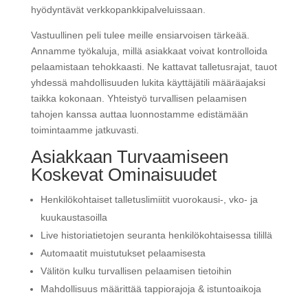
hyödyntävät verkkopankkipalveluissaan.
Vastuullinen peli tulee meille ensiarvoisen tärkeää.
Annamme työkaluja, millä asiakkaat voivat kontrolloida
pelaamistaan tehokkaasti. Ne kattavat talletusrajat, tauot
yhdessä mahdollisuuden lukita käyttäjätili määräajaksi
taikka kokonaan. Yhteistyö turvallisen pelaamisen
tahojen kanssa auttaa luonnostamme edistämään
toimintaamme jatkuvasti.
Asiakkaan Turvaamiseen
Koskevat Ominaisuudet
Henkilökohtaiset talletuslimiitit vuorokausi-, vko- ja
kuukaustasoilla
Live historiatietojen seuranta henkilökohtaisessa tilillä
Automaatit muistutukset pelaamisesta
Välitön kulku turvallisen pelaamisen tietoihin
Mahdollisuus määrittää tappiorajoja & istuntoaikoja