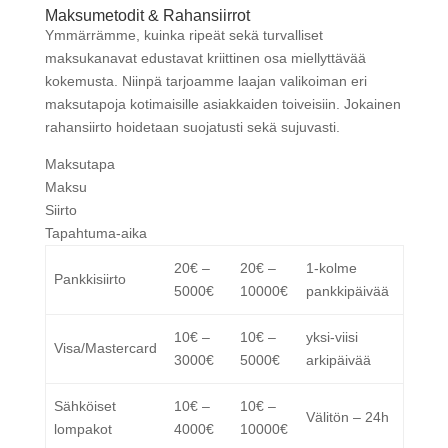
Maksumetodit & Rahansiirrot
Ymmärrämme, kuinka ripeät sekä turvalliset
maksukanavat edustavat kriittinen osa miellyttävää
kokemusta. Niinpä tarjoamme laajan valikoiman eri
maksutapoja kotimaisille asiakkaiden toiveisiin. Jokainen
rahansiirto hoidetaan suojatusti sekä sujuvasti.
Maksutapa
Maksu
Siirto
Tapahtuma-aika
20€ –
20€ –
1-kolme
Pankkisiirto
5000€
10000€
pankkipäivää
10€ –
10€ –
yksi-viisi
Visa/Mastercard
3000€
5000€
arkipäivää
Sähköiset
10€ –
10€ –
Välitön – 24h
lompakot
4000€
10000€