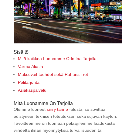
Sisältö
Mitä kaikkea Luonamme Odottaa Tarjolla
Varma Alusta
Maksuvaihtoehdot sekä Rahansiirrot
Pelitarjonta
Asiakaspalvelu
Mitä Luonamme On Tarjolla
Olemme luoneet
siirry tänne
-alusta, se sovittaa
edistyneen teknisen toteutuksen sekä sujuvan käytön.
Tavoitteemme on tuomaan pelaajillemme laadukasta
viihdettä ilman myönnytyksiä turvallisuuden tai