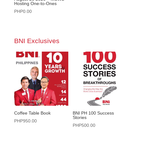
Hosting One-to-Ones
PHP
0.00
BNI Exclusives
Coffee Table Book
BNI PH 100 Success
Stories
PHP
950.00
PHP
500.00