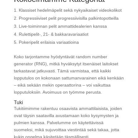
Klassiset hedelmäpelit sekä nykyaikaiset videokolikot
Progressiiviset pelit progressiivisilla palkintopotteilla
Live-toiminnan pelit ammattidealerien kanssa
Rulettipelit-, 21- & bakkaravariaatiot
Pokeripelit erilaisia variaatioina
Koko tarjontamme hyödyntävät random number
generator (RNG), mitkä hyväksytyt itsenäiset laitokset
tarkastavat jatkuvasti. Tämä varmistaa, että kaikki
lopputulos on kokonaan sattumanvarainen eikä kenkään
– eikä sekään mekin operaattorina – voi vaikuttaa
lopputuloksiin. Avoimuus on työmme perusta.
Tuki
Tukitiimimme rakentuu osaavista ammattilaisista, joiden
ovat täysin saatavilla avustamaan koko kysymysten ja
pulmien kanssa. Palvelumme on käytettävissä
suomeksi, mikä sujuvoittaa viestintää sekä takaa, jotta
kukin ongelma käsitetään täsmällisesti.