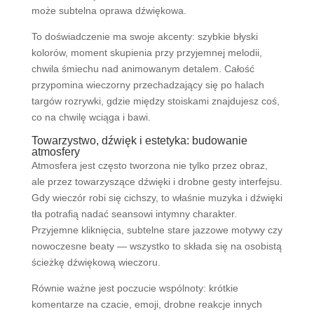
może subtelna oprawa dźwiękowa.
To doświadczenie ma swoje akcenty: szybkie błyski
kolorów, moment skupienia przy przyjemnej melodii,
chwila śmiechu nad animowanym detalem. Całość
przypomina wieczorny przechadzający się po halach
targów rozrywki, gdzie między stoiskami znajdujesz coś,
co na chwilę wciąga i bawi.
Towarzystwo, dźwięk i estetyka: budowanie
atmosfery
Atmosfera jest często tworzona nie tylko przez obraz,
ale przez towarzyszące dźwięki i drobne gesty interfejsu.
Gdy wieczór robi się cichszy, to właśnie muzyka i dźwięki
tła potrafią nadać seansowi intymny charakter.
Przyjemne kliknięcia, subtelne stare jazzowe motywy czy
nowoczesne beaty — wszystko to składa się na osobistą
ścieżkę dźwiękową wieczoru.
Równie ważne jest poczucie wspólnoty: krótkie
komentarze na czacie, emoji, drobne reakcje innych