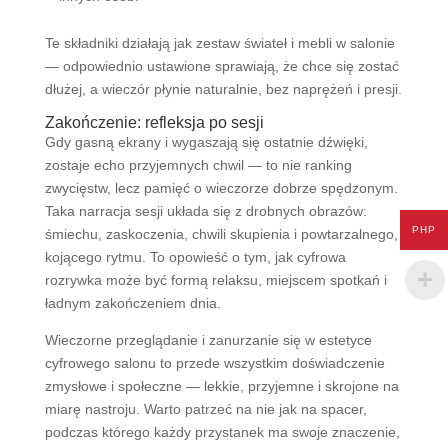
Te składniki działają jak zestaw świateł i mebli w salonie
— odpowiednio ustawione sprawiają, że chce się zostać
dłużej, a wieczór płynie naturalnie, bez naprężeń i presji.
Zakończenie: refleksja po sesji
Gdy gasną ekrany i wygaszają się ostatnie dźwięki,
zostaje echo przyjemnych chwil — to nie ranking
zwycięstw, lecz pamięć o wieczorze dobrze spędzonym.
Taka narracja sesji układa się z drobnych obrazów:
PHP
śmiechu, zaskoczenia, chwili skupienia i powtarzalnego,
kojącego rytmu. To opowieść o tym, jak cyfrowa
rozrywka może być formą relaksu, miejscem spotkań i
ładnym zakończeniem dnia.
Wieczorne przeglądanie i zanurzanie się w estetyce
cyfrowego salonu to przede wszystkim doświadczenie
zmysłowe i społeczne — lekkie, przyjemne i skrojone na
miarę nastroju. Warto patrzeć na nie jak na spacer,
podczas którego każdy przystanek ma swoje znaczenie,