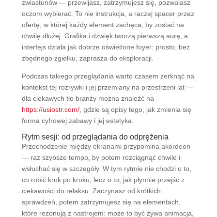
zwiastunów — przewijasz, zatrzymujesz się, pozwalasz
oczom wybierać. To nie instrukcja, a raczej spacer przez
ofertę, w której każdy element zachęca, by zostać na
chwilę dłużej. Grafika i dźwięk tworzą pierwszą aurę, a
interfejs działa jak dobrze oświetlone foyer: prosto, bez
zbędnego zgiełku, zaprasza do eksploracji.
Podczas takiego przeglądania warto czasem zerknąć na
kontekst tej rozrywki i jej przemiany na przestrzeni lat —
dla ciekawych tło branży można znaleźć na
https://usiostr.com/
, gdzie są opisy tego, jak zmienia się
forma cyfrowej zabawy i jej estetyka.
Rytm sesji: od przeglądania do odprężenia
Przechodzenie między ekranami przypomina akordeon
— raz szybsze tempo, by potem rozciągnąć chwile i
wsłuchać się w szczegóły. W tym rytmie nie chodzi o to,
co robić krok po kroku, lecz o to, jak płynnie przejść z
ciekawości do relaksu. Zaczynasz od krótkich
sprawdzeń, potem zatrzymujesz się na elementach,
które rezonują z nastrojem: może to być żywa animacja,