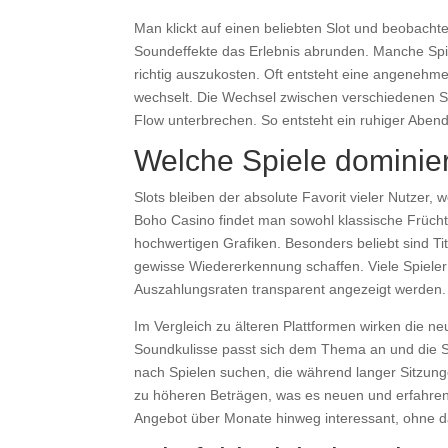
Man klickt auf einen beliebten Slot und beobacht
Soundeffekte das Erlebnis abrunden. Manche Spi
richtig auszukosten. Oft entsteht eine angenehm
wechselt. Die Wechsel zwischen verschiedenen Spi
Flow unterbrechen. So entsteht ein ruhiger Abend,
Welche Spiele dominier
Slots bleiben der absolute Favorit vieler Nutzer
Boho Casino findet man sowohl klassische Früch
hochwertigen Grafiken. Besonders beliebt sind Tit
gewisse Wiedererkennung schaffen. Viele Spiele
Auszahlungsraten transparent angezeigt werden.
Im Vergleich zu älteren Plattformen wirken die neu
Soundkulisse passt sich dem Thema an und die Sy
nach Spielen suchen, die während langer Sitzunge
zu höheren Beträgen, was es neuen und erfahrenen
Angebot über Monate hinweg interessant, ohne da