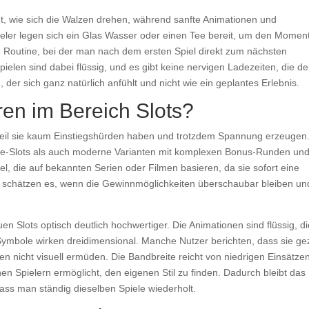
et, wie sich die Walzen drehen, während sanfte Animationen und
eler legen sich ein Glas Wasser oder einen Tee bereit, um den Momen
e Routine, bei der man nach dem ersten Spiel direkt zum nächsten
elen sind dabei flüssig, und es gibt keine nervigen Ladezeiten, die d
 der sich ganz natürlich anfühlt und nicht wie ein geplantes Erlebnis.
en im Bereich Slots?
, weil sie kaum Einstiegshürden haben und trotzdem Spannung erzeugen.
te-Slots als auch moderne Varianten mit komplexen Bonus-Runden un
el, die auf bekannten Serien oder Filmen basieren, da sie sofort eine
r schätzen es, wenn die Gewinnmöglichkeiten überschaubar bleiben un
en Slots optisch deutlich hochwertiger. Die Animationen sind flüssig, d
mbole wirken dreidimensional. Manche Nutzer berichten, dass sie gez
n nicht visuell ermüden. Die Bandbreite reicht von niedrigen Einsätzen
 Spielern ermöglicht, den eigenen Stil zu finden. Dadurch bleibt das
ss man ständig dieselben Spiele wiederholt.