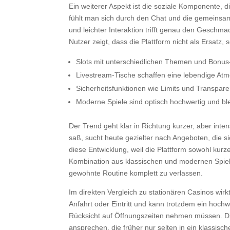
Ein weiterer Aspekt ist die soziale Komponente, di
fühlt man sich durch den Chat und die gemeinsa
und leichter Interaktion trifft genau den Geschmac
Nutzer zeigt, dass die Plattform nicht als Ersatz
Slots mit unterschiedlichen Themen und Bonus
Livestream-Tische schaffen eine lebendige Atm
Sicherheitsfunktionen wie Limits und Transparen
Moderne Spiele sind optisch hochwertig und b
Der Trend geht klar in Richtung kurzer, aber in
saß, sucht heute gezielter nach Angeboten, die si
diese Entwicklung, weil die Plattform sowohl kur
Kombination aus klassischen und modernen Spiel
gewohnte Routine komplett zu verlassen.
Im direkten Vergleich zu stationären Casinos wirkt
Anfahrt oder Eintritt und kann trotzdem ein hoch
Rücksicht auf Öffnungszeiten nehmen müssen. Di
ansprechen, die früher nur selten in ein klassis