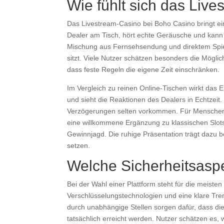
Wie fühlt sich das Liv
Das Livestream-Casino bei Boho Casino bringt ein
Dealer am Tisch, hört echte Geräusche und kann 
Mischung aus Fernsehsendung und direktem Spiel
sitzt. Viele Nutzer schätzen besonders die Mögli
dass feste Regeln die eigene Zeit einschränken.
Im Vergleich zu reinen Online-Tischen wirkt das E
und sieht die Reaktionen des Dealers in Echtzeit
Verzögerungen selten vorkommen. Für Menschen,
eine willkommene Ergänzung zu klassischen Slots.
Gewinnjagd. Die ruhige Präsentation trägt dazu
setzen.
Welche Sicherheitsaspe
Bei der Wahl einer Plattform steht für die meisten
Verschlüsselungstechnologien und eine klare Tr
durch unabhängige Stellen sorgen dafür, dass di
tatsächlich erreicht werden. Nutzer schätzen es,