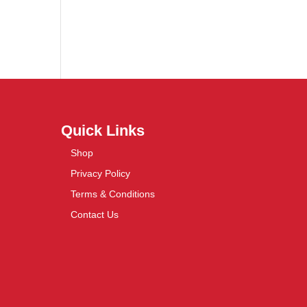
Quick Links
Shop
Privacy Policy
Terms & Conditions
Contact Us