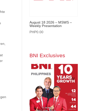
chte
August 18 2026 – MSWS –
e
Weekly Presentation
PHP
0.00
ren,
BNI Exclusives
at
er
ngen
e