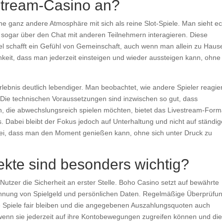
estream-Casino an?
e ganz andere Atmosphäre mit sich als reine Slot-Spiele. Man sieht e
sogar über den Chat mit anderen Teilnehmern interagieren. Diese
 schafft ein Gefühl von Gemeinschaft, auch wenn man allein zu Haus
chkeit, dass man jederzeit einsteigen und wieder aussteigen kann, ohne
rlebnis deutlich lebendiger. Man beobachtet, wie andere Spieler reagie
. Die technischen Voraussetzungen sind inzwischen so gut, dass
 die abwechslungsreich spielen möchten, bietet das Livestream-Form
 Dabei bleibt der Fokus jedoch auf Unterhaltung und nicht auf ständig
 bei, dass man den Moment genießen kann, ohne sich unter Druck zu
kte sind besonders wichtig?
 Nutzer die Sicherheit an erster Stelle. Boho Casino setzt auf bewährte
ennung von Spielgeld und persönlichen Daten. Regelmäßige Überprüfu
e Spiele fair bleiben und die angegebenen Auszahlungsquoten auch
 wenn sie jederzeit auf ihre Kontobewegungen zugreifen können und di