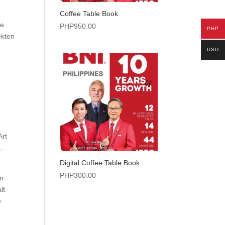
Coffee Table Book
le
PHP
950.00
PHP
ekten
USD
Art
,
Digital Coffee Table Book
PHP
300.00
en
lt
e