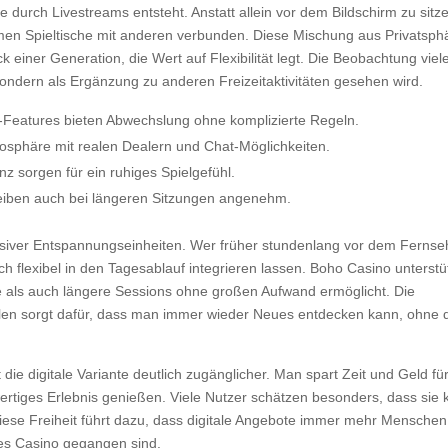
e durch Livestreams entsteht. Anstatt allein vor dem Bildschirm zu sitz
men Spieltische mit anderen verbunden. Diese Mischung aus Privatsph
k einer Generation, die Wert auf Flexibilität legt. Die Beobachtung viel
, sondern als Ergänzung zu anderen Freizeitaktivitäten gesehen wird.
-Features bieten Abwechslung ohne komplizierte Regeln.
osphäre mit realen Dealern und Chat-Möglichkeiten.
z sorgen für ein ruhiges Spielgefühl.
leiben auch bei längeren Sitzungen angenehm.
tensiver Entspannungseinheiten. Wer früher stundenlang vor dem Fernse
ch flexibel in den Tagesablauf integrieren lassen. Boho Casino unterstü
ze als auch längere Sessions ohne großen Aufwand ermöglicht. Die
en sorgt dafür, dass man immer wieder Neues entdecken kann, ohne 
 die digitale Variante deutlich zugänglicher. Man spart Zeit und Geld fü
wertiges Erlebnis genießen. Viele Nutzer schätzen besonders, dass sie 
ese Freiheit führt dazu, dass digitale Angebote immer mehr Menschen
ches Casino gegangen sind.