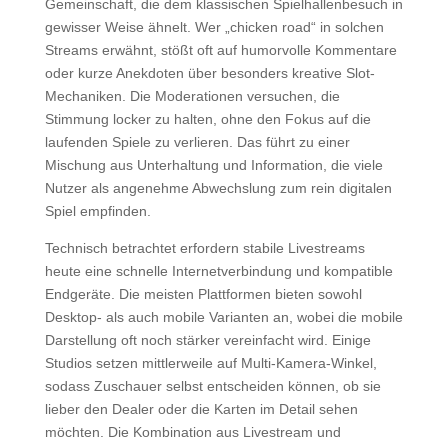
Gemeinschaft, die dem klassischen Spielhallenbesuch in
gewisser Weise ähnelt. Wer „chicken road“ in solchen
Streams erwähnt, stößt oft auf humorvolle Kommentare
oder kurze Anekdoten über besonders kreative Slot-
Mechaniken. Die Moderationen versuchen, die
Stimmung locker zu halten, ohne den Fokus auf die
laufenden Spiele zu verlieren. Das führt zu einer
Mischung aus Unterhaltung und Information, die viele
Nutzer als angenehme Abwechslung zum rein digitalen
Spiel empfinden.
Technisch betrachtet erfordern stabile Livestreams
heute eine schnelle Internetverbindung und kompatible
Endgeräte. Die meisten Plattformen bieten sowohl
Desktop- als auch mobile Varianten an, wobei die mobile
Darstellung oft noch stärker vereinfacht wird. Einige
Studios setzen mittlerweile auf Multi-Kamera-Winkel,
sodass Zuschauer selbst entscheiden können, ob sie
lieber den Dealer oder die Karten im Detail sehen
möchten. Die Kombination aus Livestream und