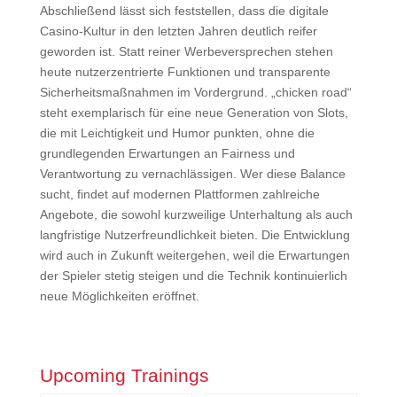
Abschließend lässt sich feststellen, dass die digitale
Casino-Kultur in den letzten Jahren deutlich reifer
geworden ist. Statt reiner Werbeversprechen stehen
heute nutzerzentrierte Funktionen und transparente
Sicherheitsmaßnahmen im Vordergrund. „chicken road“
steht exemplarisch für eine neue Generation von Slots,
die mit Leichtigkeit und Humor punkten, ohne die
grundlegenden Erwartungen an Fairness und
Verantwortung zu vernachlässigen. Wer diese Balance
sucht, findet auf modernen Plattformen zahlreiche
Angebote, die sowohl kurzweilige Unterhaltung als auch
langfristige Nutzerfreundlichkeit bieten. Die Entwicklung
wird auch in Zukunft weitergehen, weil die Erwartungen
der Spieler stetig steigen und die Technik kontinuierlich
neue Möglichkeiten eröffnet.
Upcoming Trainings