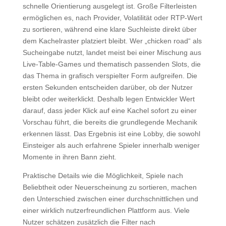
schnelle Orientierung ausgelegt ist. Große Filterleisten
ermöglichen es, nach Provider, Volatilität oder RTP-Wert
zu sortieren, während eine klare Suchleiste direkt über
dem Kachelraster platziert bleibt. Wer „chicken road“ als
Sucheingabe nutzt, landet meist bei einer Mischung aus
Live-Table-Games und thematisch passenden Slots, die
das Thema in grafisch verspielter Form aufgreifen. Die
ersten Sekunden entscheiden darüber, ob der Nutzer
bleibt oder weiterklickt. Deshalb legen Entwickler Wert
darauf, dass jeder Klick auf eine Kachel sofort zu einer
Vorschau führt, die bereits die grundlegende Mechanik
erkennen lässt. Das Ergebnis ist eine Lobby, die sowohl
Einsteiger als auch erfahrene Spieler innerhalb weniger
Momente in ihren Bann zieht.
Praktische Details wie die Möglichkeit, Spiele nach
Beliebtheit oder Neuerscheinung zu sortieren, machen
den Unterschied zwischen einer durchschnittlichen und
einer wirklich nutzerfreundlichen Plattform aus. Viele
Nutzer schätzen zusätzlich die Filter nach