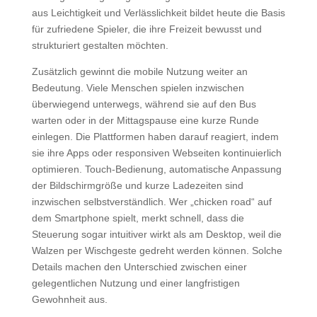
aus Leichtigkeit und Verlässlichkeit bildet heute die Basis
für zufriedene Spieler, die ihre Freizeit bewusst und
strukturiert gestalten möchten.
Zusätzlich gewinnt die mobile Nutzung weiter an
Bedeutung. Viele Menschen spielen inzwischen
überwiegend unterwegs, während sie auf den Bus
warten oder in der Mittagspause eine kurze Runde
einlegen. Die Plattformen haben darauf reagiert, indem
sie ihre Apps oder responsiven Webseiten kontinuierlich
optimieren. Touch-Bedienung, automatische Anpassung
der Bildschirmgröße und kurze Ladezeiten sind
inzwischen selbstverständlich. Wer „chicken road“ auf
dem Smartphone spielt, merkt schnell, dass die
Steuerung sogar intuitiver wirkt als am Desktop, weil die
Walzen per Wischgeste gedreht werden können. Solche
Details machen den Unterschied zwischen einer
gelegentlichen Nutzung und einer langfristigen
Gewohnheit aus.