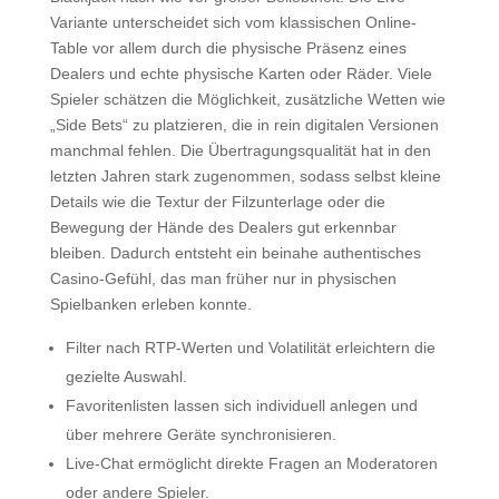
Variante unterscheidet sich vom klassischen Online-
Table vor allem durch die physische Präsenz eines
Dealers und echte physische Karten oder Räder. Viele
Spieler schätzen die Möglichkeit, zusätzliche Wetten wie
„Side Bets“ zu platzieren, die in rein digitalen Versionen
manchmal fehlen. Die Übertragungsqualität hat in den
letzten Jahren stark zugenommen, sodass selbst kleine
Details wie die Textur der Filzunterlage oder die
Bewegung der Hände des Dealers gut erkennbar
bleiben. Dadurch entsteht ein beinahe authentisches
Casino-Gefühl, das man früher nur in physischen
Spielbanken erleben konnte.
Filter nach RTP-Werten und Volatilität erleichtern die
gezielte Auswahl.
Favoritenlisten lassen sich individuell anlegen und
über mehrere Geräte synchronisieren.
Live-Chat ermöglicht direkte Fragen an Moderatoren
oder andere Spieler.