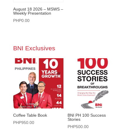
August 18 2026 – MSWS –
Weekly Presentation
PHP
0.00
BNI Exclusives
Coffee Table Book
BNI PH 100 Success
Stories
PHP
950.00
PHP
500.00