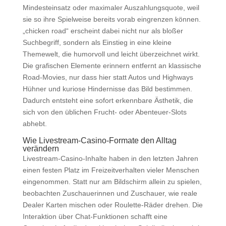
Mindesteinsatz oder maximaler Auszahlungsquote, weil
sie so ihre Spielweise bereits vorab eingrenzen können.
„chicken road“ erscheint dabei nicht nur als bloßer
Suchbegriff, sondern als Einstieg in eine kleine
Themewelt, die humorvoll und leicht überzeichnet wirkt.
Die grafischen Elemente erinnern entfernt an klassische
Road-Movies, nur dass hier statt Autos und Highways
Hühner und kuriose Hindernisse das Bild bestimmen.
Dadurch entsteht eine sofort erkennbare Ästhetik, die
sich von den üblichen Frucht- oder Abenteuer-Slots
abhebt.
Wie Livestream-Casino-Formate den Alltag
verändern
Livestream-Casino-Inhalte haben in den letzten Jahren
einen festen Platz im Freizeitverhalten vieler Menschen
eingenommen. Statt nur am Bildschirm allein zu spielen,
beobachten Zuschauerinnen und Zuschauer, wie reale
Dealer Karten mischen oder Roulette-Räder drehen. Die
Interaktion über Chat-Funktionen schafft eine