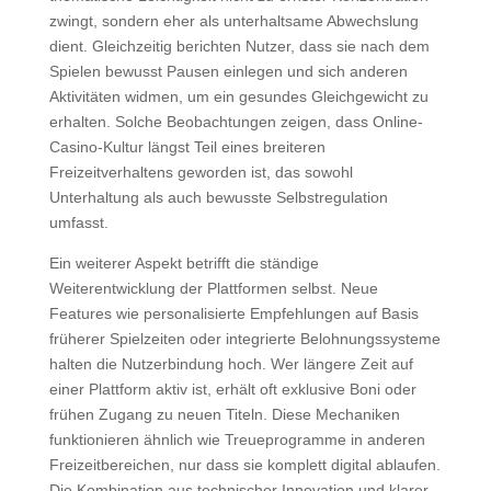
zwingt, sondern eher als unterhaltsame Abwechslung
dient. Gleichzeitig berichten Nutzer, dass sie nach dem
Spielen bewusst Pausen einlegen und sich anderen
Aktivitäten widmen, um ein gesundes Gleichgewicht zu
erhalten. Solche Beobachtungen zeigen, dass Online-
Casino-Kultur längst Teil eines breiteren
Freizeitverhaltens geworden ist, das sowohl
Unterhaltung als auch bewusste Selbstregulation
umfasst.
Ein weiterer Aspekt betrifft die ständige
Weiterentwicklung der Plattformen selbst. Neue
Features wie personalisierte Empfehlungen auf Basis
früherer Spielzeiten oder integrierte Belohnungssysteme
halten die Nutzerbindung hoch. Wer längere Zeit auf
einer Plattform aktiv ist, erhält oft exklusive Boni oder
frühen Zugang zu neuen Titeln. Diese Mechaniken
funktionieren ähnlich wie Treueprogramme in anderen
Freizeitbereichen, nur dass sie komplett digital ablaufen.
Die Kombination aus technischer Innovation und klarer