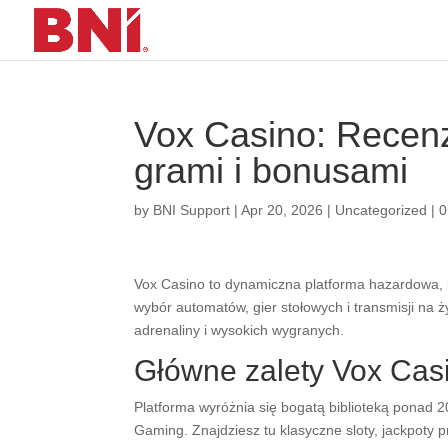
Vox Casino: Recenz
grami i bonusami
by
BNI Support
|
Apr 20, 2026
|
Uncategorized
|
0
Vox Casino to dynamiczna platforma hazardowa, 
wybór automatów, gier stołowych i transmisji na ż
adrenaliny i wysokich wygranych.
Główne zalety Vox Cas
Platforma wyróżnia się bogatą biblioteką ponad 
Gaming. Znajdziesz tu klasyczne sloty, jackpoty p