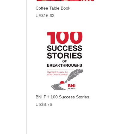
Coffee Table Book
US$
16.63
BNI PH 100 Success Stories
US$
8.76