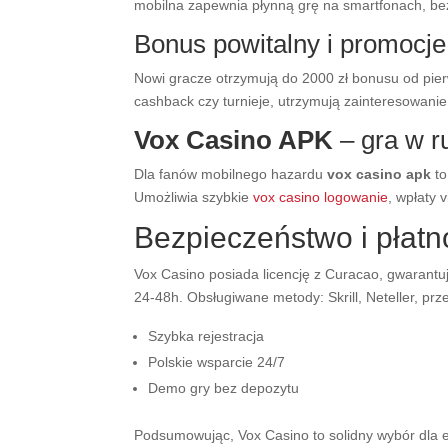
mobilna zapewnia płynną grę na smartfonach, bez 
Bonus powitalny i promocje
Nowi gracze otrzymują do 2000 zł bonusu od pier
cashback czy turnieje, utrzymują zainteresowanie
Vox Casino APK
– gra w r
Dla fanów mobilnego hazardu
vox casino apk
to
Umożliwia szybkie
vox casino logowanie
, wpłaty 
Bezpieczeństwo i płatn
Vox Casino posiada licencję z Curacao, gwarantuj
24-48h. Obsługiwane metody: Skrill, Neteller, pr
Szybka rejestracja
Polskie wsparcie 24/7
Demo gry bez depozytu
Podsumowując, Vox Casino to solidny wybór dla ent