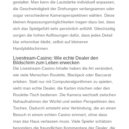
gestaltet. Man kann die Lautstärke individuell anpassen,
die Geschwindigkeit der Drehungen verlangsamen oder
sogar verschiedene Kameraperspektiven wählen. Diese
kleinen Anpassungsmöglichkeiten tragen dazu bei, dass
sich das Spielgefühl sehr persönlich anfühlt. Gleichzeitig
sorgen die hohen Auflösungen dafür, dass jedes Detail
klar erkennbar bleibt, selbst auf kleineren
Handybildschirmen.
Livestream-Casino: Wie echte Dealer den
Bildschirm zum Leben erwecken
Die Livestream-Casino-Inhalte haben die Art verändert,
wie viele Menschen Roulette, Blackjack oder Baccarat
erleben. Statt nur mit Computeralgorithmen zu spielen,
sieht man echte Dealer, die Karten mischen oder den
Roulette-Tisch bedienen. Die Kamera wechselt zwischen
Nahaufnahmen der Würfel und weiten Perspektiven des
Tisches. Dadurch entsteht eine Verbindung, die an einen
Besuch in einem echten Casino erinnert, ohne dass
man das Haus verlassen muss. Viele Spieler schätzen
besonders die freundlichen Kommentare der Dealer, die