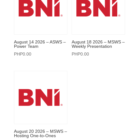
August 14 2026 – ASWS –
August 18 2026 – MSWS –
Power Team
Weekly Presentation
PHP
0.00
PHP
0.00
August 20 2026 – MSWS –
Hosting One-to-Ones