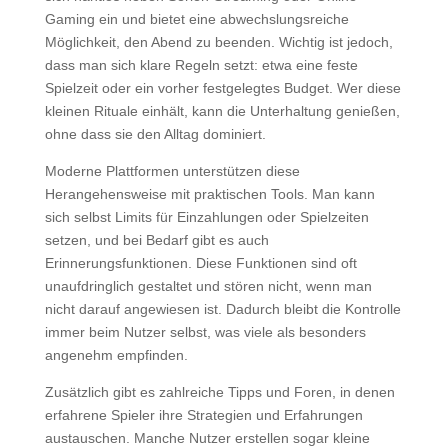
Gaming ein und bietet eine abwechslungsreiche
Möglichkeit, den Abend zu beenden. Wichtig ist jedoch,
dass man sich klare Regeln setzt: etwa eine feste
Spielzeit oder ein vorher festgelegtes Budget. Wer diese
kleinen Rituale einhält, kann die Unterhaltung genießen,
ohne dass sie den Alltag dominiert.
Moderne Plattformen unterstützen diese
Herangehensweise mit praktischen Tools. Man kann
sich selbst Limits für Einzahlungen oder Spielzeiten
setzen, und bei Bedarf gibt es auch
Erinnerungsfunktionen. Diese Funktionen sind oft
unaufdringlich gestaltet und stören nicht, wenn man
nicht darauf angewiesen ist. Dadurch bleibt die Kontrolle
immer beim Nutzer selbst, was viele als besonders
angenehm empfinden.
Zusätzlich gibt es zahlreiche Tipps und Foren, in denen
erfahrene Spieler ihre Strategien und Erfahrungen
austauschen. Manche Nutzer erstellen sogar kleine