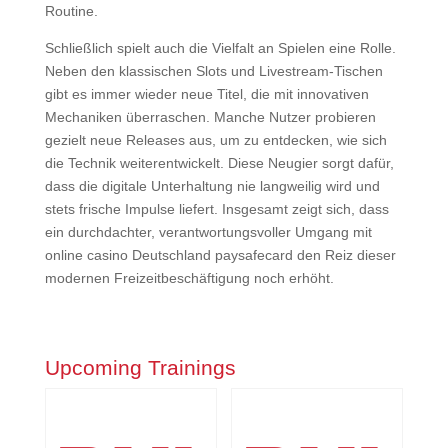
Routine.
Schließlich spielt auch die Vielfalt an Spielen eine Rolle.
Neben den klassischen Slots und Livestream-Tischen
gibt es immer wieder neue Titel, die mit innovativen
Mechaniken überraschen. Manche Nutzer probieren
gezielt neue Releases aus, um zu entdecken, wie sich
die Technik weiterentwickelt. Diese Neugier sorgt dafür,
dass die digitale Unterhaltung nie langweilig wird und
stets frische Impulse liefert. Insgesamt zeigt sich, dass
ein durchdachter, verantwortungsvoller Umgang mit
online casino Deutschland paysafecard den Reiz dieser
modernen Freizeitbeschäftigung noch erhöht.
Upcoming Trainings