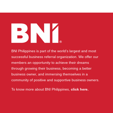
BNI Philippines is part of the world’s largest and most
successful business referral organization. We offer our
members an opportunity to achieve their dreams
through growing their business, becoming a better
business owner, and immersing themselves in a
community of positive and supportive business owners.
To know more about BNI Philippines,
click here.