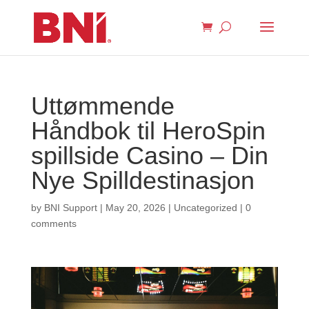
Uttømmende
Håndbok til HeroSpin
spillside Casino – Din
Nye Spilldestinasjon
by
BNI Support
|
May 20, 2026
|
Uncategorized
|
0
comments