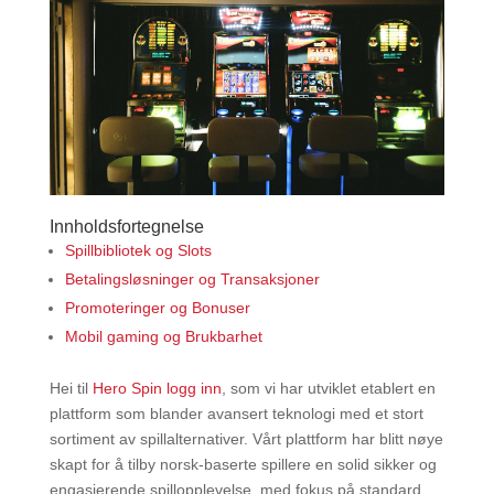
Innholdsfortegnelse
Spillbibliotek og Slots
Betalingsløsninger og Transaksjoner
Promoteringer og Bonuser
Mobil gaming og Brukbarhet
Hei til
Hero Spin logg inn
, som vi har utviklet etablert en
plattform som blander avansert teknologi med et stort
sortiment av spillalternativer. Vårt plattform har blitt nøye
skapt for å tilby norsk-baserte spillere en solid sikker og
engasjerende spillopplevelse, med fokus på standard,