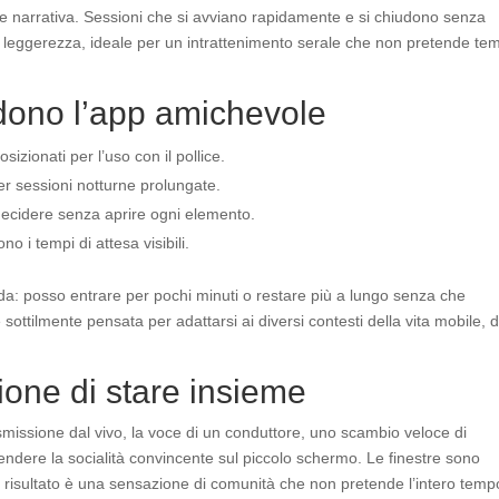
he narrativa. Sessioni che si avviano rapidamente e si chiudono senza
 e leggerezza, ideale per un intrattenimento serale che non pretende te
ndono l’app amichevole
izionati per l’uso con il pollice.
er sessioni notturne prolungate.
decidere senza aprire ogni elemento.
 i tempi di attesa visibili.
da: posso entrare per pochi minuti o restare più a lungo senza che
 sottilmente pensata per adattarsi ai diversi contesti della vita mobile, d
zione di stare insieme
rasmissione dal vivo, la voce di un conduttore, uno scambio veloce di
endere la socialità convincente sul piccolo schermo. Le finestre sono
 Il risultato è una sensazione di comunità che non pretende l’intero temp