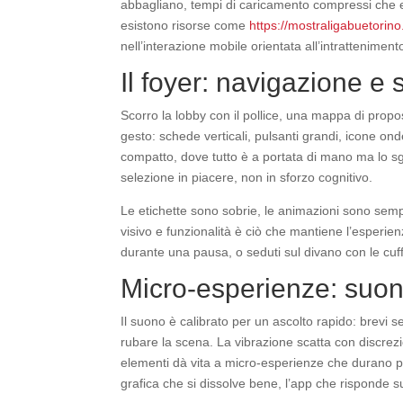
abbagliano, tempi di caricamento compressi che evit
esistono risorse come
https://mostraligabuetorin
nell’interazione mobile orientata all’intratteniment
Il foyer: navigazione e 
Scorro la lobby con il pollice, una mappa di propo
gesto: schede verticali, pulsanti grandi, icone ond
compatto, dove tutto è a portata di mano ma lo sg
selezione in piacere, non in sforzo cognitivo.
Le etichette sono sobrie, le animazioni sono sempl
visivo e funzionalità è ciò che mantiene l’esperie
durante una pausa, o seduti sul divano con le cuf
Micro-esperienze: suono
Il suono è calibrato per un ascolto rapido: brevi
rubare la scena. La vibrazione scatta con discrezi
elementi dà vita a micro-esperienze che durano p
grafica che si dissolve bene, l’app che risponde s