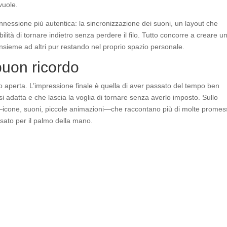
vuole.
onnessione più autentica: la sincronizzazione dei suoni, un layout che
ilità di tornare indietro senza perdere il filo. Tutto concorre a creare u
insieme ad altri pur restando nel proprio spazio personale.
buon ricordo
ho aperta. L’impressione finale è quella di aver passato del tempo ben
 adatta e che lascia la voglia di tornare senza averlo imposto. Sullo
a—icone, suoni, piccole animazioni—che raccontano più di molte promes
nsato per il palmo della mano.