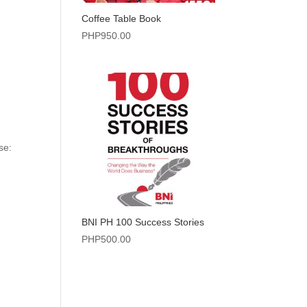
Coffee Table Book
PHP
950.00
n
se:
BNI PH 100 Success Stories
PHP
500.00