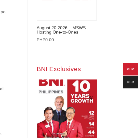
mpo
August 20 2026 – MSWS –
Hosting One-to-Ones
PHP
0.00
BNI Exclusives
PHP
USD
al
o