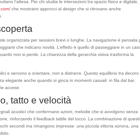
ano l’attesa. Per chi studia le intersezioni tra spazio fisico e digitale,
o.com/
che mostrano approcci al design che si ritrovano anche
o.
scoperta
ste organizzata per sessioni brevi o lunghe. La navigazione è pensata p
eggianti che indicano novità. L’effetto è quello di passeggiare in un cas
uardo non si perde. La chiarezza della gerarchia visiva trasforma la
ici e servono a orientare, non a distrarre. Questo equilibrio tra decoro
nza elegante anche quando si gioca in momenti casuali: in fila dal bar,
fie accese.
, tatto e velocità
 segnali acustici che confermano azioni, melodie che si avvolgono senza
one, rinforzando il feedback tattile del tocco. La combinazione di questi
ochi secondi ma rimangono impresse: una piccola vittoria sonora, una
ubito.