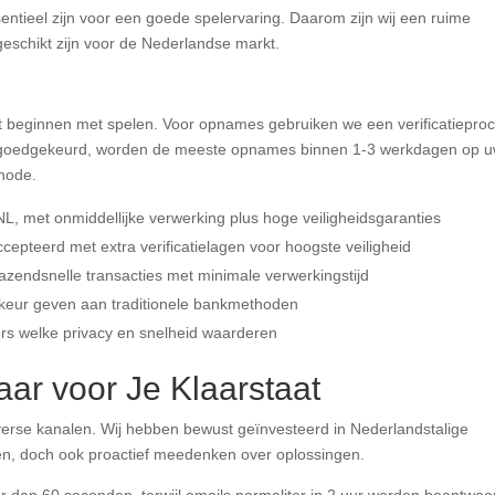
entieel zijn voor een goede spelervaring. Daarom zijn wij een ruime
schikt zijn voor de Nederlandse markt.
kunt beginnen met spelen. Voor opnames gebruiken we een verificatiepro
a goedgekeurd, worden de meeste opnames binnen 1-3 werkdagen op 
thode.
, met onmiddellijke verwerking plus hoge veiligheidsgaranties
pteerd met extra verificatielagen voor hoogste veiligheid
razendsnelle transacties met minimale verwerkingstijd
rkeur geven aan traditionele bankmethoden
rs welke privacy en snelheid waarderen
aar voor Je Klaarstaat
verse kanalen. Wij hebben bewust geïnvesteerd in Nederlandstalige
en, doch ook proactief meedenken over oplossingen.