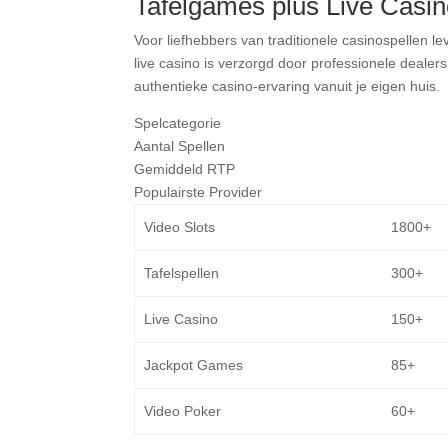
Tafelgames plus Live Casi
Voor liefhebbers van traditionele casinospellen le
live casino is verzorgd door professionele deale
authentieke casino-ervaring vanuit je eigen huis.
Spelcategorie
Aantal Spellen
Gemiddeld RTP
Populairste Provider
Video Slots
1800+
Tafelspellen
300+
Live Casino
150+
Jackpot Games
85+
Video Poker
60+