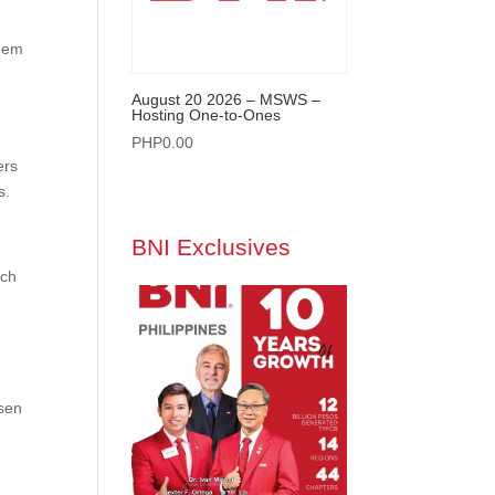
teem
August 20 2026 – MSWS –
Hosting One-to-Ones
i
PHP
0.00
ers
s.
BNI Exclusives
sch
ssen