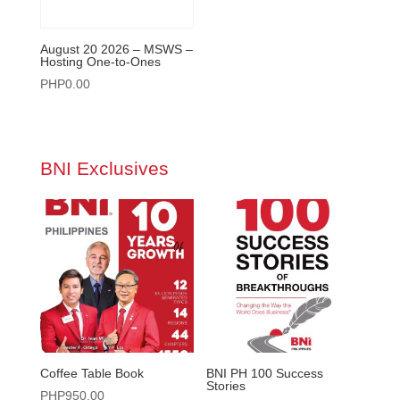
August 20 2026 – MSWS –
Hosting One-to-Ones
PHP
0.00
BNI Exclusives
Coffee Table Book
BNI PH 100 Success
Stories
PHP
950.00