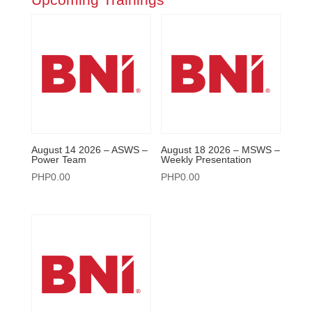
August 14 2026 – ASWS –
August 18 2026 – MSWS –
Power Team
Weekly Presentation
PHP
0.00
PHP
0.00