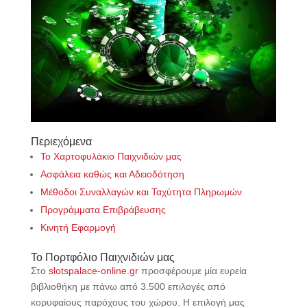
Περιεχόμενα
Το Χαρτοφυλάκιο Παιχνιδιών μας
Ασφάλεια καθώς και Αδειοδότηση
Μέθοδοι Συναλλαγών και Ταχύτητα Πληρωμών
Προγράμματα Επιβράβευσης
Κινητή Εφαρμογή
Το Πορτφόλιο Παιχνιδιών μας
Στο
slotspalace-online.gr
προσφέρουμε μία ευρεία
βιβλιοθήκη με πάνω από 3.500 επιλογές από
κορυφαίους παρόχους του χώρου. Η επιλογή μας