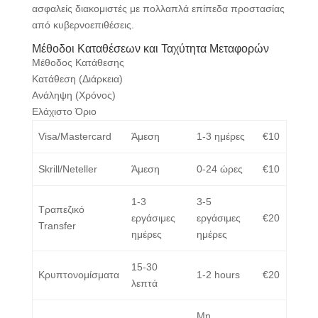
ασφαλείς διακομιστές με πολλαπλά επίπεδα προστασίας
από κυβερνοεπιθέσεις.
Μέθοδοι Καταθέσεων και Ταχύτητα Μεταφορών
Μέθοδος Κατάθεσης
Κατάθεση (Διάρκεια)
Ανάληψη (Χρόνος)
Ελάχιστο Όριο
Visa/Mastercard
Άμεση
1-3 ημέρες
€10
Skrill/Neteller
Άμεση
0-24 ώρες
€10
1-3
3-5
Τραπεζικό
εργάσιμες
εργάσιμες
€20
Transfer
ημέρες
ημέρες
15-30
Κρυπτονομίσματα
1-2 hours
€20
λεπτά
Μη