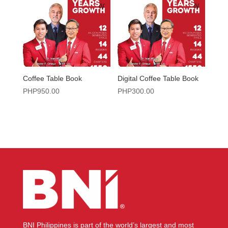
Coffee Table Book
Digital Coffee Table Book
PHP
950.00
PHP
300.00
BNI Philippines is part of the world’s largest and most