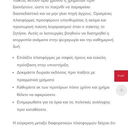
παίκτες θέτουν όρια χρόνου ή χρημάτων πριν
ξεκινήσουν, ώστε το παιχνίδι να παραμείνει
διασκεδαστικό και να μην γίνει πηγή άγχους. Ορισμένες
πλατφόρμες προσφέρουν υπενθυμίσεις ή ακόμα και
προσωρινή παύση λογαριασμού όταν ο παίκτης το
ζητήσει. Αυτές οι λειτουργίες βοηθούν να διατηρηθεί η
ισορροπία ανάμεσα στην ψυχαγωγία και την καθημερινή
ζωή.
Επιλέξτε πλατφόρμες με σαφείς όρους και εύκολη
πρόσβαση στην υποστήριξη.
Δοκιμάστε δωρεάν εκδόσεις πριν παίξετε με
PHP
πραγματικά χρήματα.
Καθορίστε εκ των προτέρων πόσο χρόνο και χρήμα
θέλετε να αφιερώσετε.
Ενημερωθείτε για τα όρια και τις πολιτικές ανάληψης
πριν καταθέσετε.
Η σύγκριση μεταξύ διαφορετικών πλατφορμών δείχνει ότι