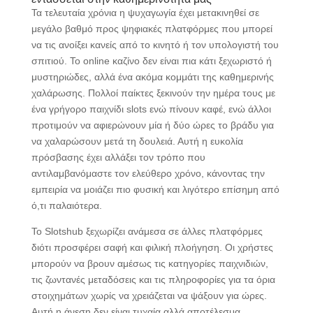
Τα τελευταία χρόνια η ψυχαγωγία έχει μετακινηθεί σε
μεγάλο βαθμό προς ψηφιακές πλατφόρμες που μπορεί
να τις ανοίξει κανείς από το κινητό ή τον υπολογιστή του
σπιτιού. Το online καζίνο δεν είναι πια κάτι ξεχωριστό ή
μυστηριώδες, αλλά ένα ακόμα κομμάτι της καθημερινής
χαλάρωσης. Πολλοί παίκτες ξεκινούν την ημέρα τους με
ένα γρήγορο παιχνίδι slots ενώ πίνουν καφέ, ενώ άλλοι
προτιμούν να αφιερώνουν μία ή δύο ώρες το βράδυ για
να χαλαρώσουν μετά τη δουλειά. Αυτή η ευκολία
πρόσβασης έχει αλλάξει τον τρόπο που
αντιλαμβανόμαστε τον ελεύθερο χρόνο, κάνοντας την
εμπειρία να μοιάζει πιο φυσική και λιγότερο επίσημη από
ό,τι παλαιότερα.
Το Slotshub ξεχωρίζει ανάμεσα σε άλλες πλατφόρμες
διότι προσφέρει σαφή και φιλική πλοήγηση. Οι χρήστες
μπορούν να βρουν αμέσως τις κατηγορίες παιχνιδιών,
τις ζωντανές μεταδόσεις και τις πληροφορίες για τα όρια
στοιχημάτων χωρίς να χρειάζεται να ψάξουν για ώρες.
Αυτή η άνεση δεν είναι τυχαία αλλά αποτέλεσμα