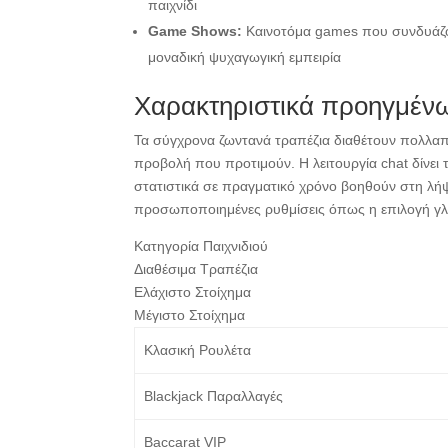
παιχνίδι
Game Shows:
Καινοτόμα games που συνδυάζου
μοναδική ψυχαγωγική εμπειρία
Χαρακτηριστικά προηγμέν
Τα σύγχρονα ζωντανά τραπέζια διαθέτουν πολλαπ
προβολή που προτιμούν. Η λειτουργία chat δίνει τ
στατιστικά σε πραγματικό χρόνο βοηθούν στη λ
προσωποποιημένες ρυθμίσεις όπως η επιλογή γλώ
Κατηγορία Παιχνιδιού
Διαθέσιμα Τραπέζια
Ελάχιστο Στοίχημα
Μέγιστο Στοίχημα
Κλασική Ρουλέτα
Blackjack Παραλλαγές
Baccarat VIP