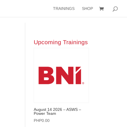
TRAININGS
SHOP
Upcoming Trainings
August 14 2026 – ASWS –
Power Team
PHP
0.00