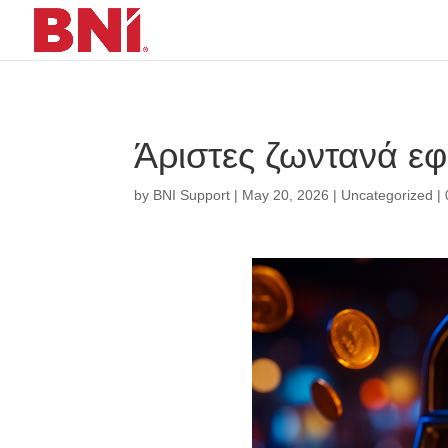
Άριστες ζωντανά εφ
by
BNI Support
|
May 20, 2026
|
Uncategorized
|