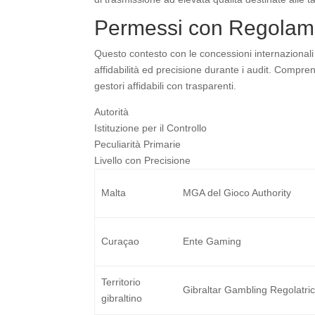
Permessi con Regolamen
Questo contesto con le concessioni internazionali m
affidabilità ed precisione durante i audit. Compre
gestori affidabili con trasparenti.
Autorità
Istituzione per il Controllo
Peculiarità Primarie
Livello con Precisione
Malta
MGA del Gioco Authority
Curaçao
Ente Gaming
Territorio
Gibraltar Gambling Regolatri
gibraltino