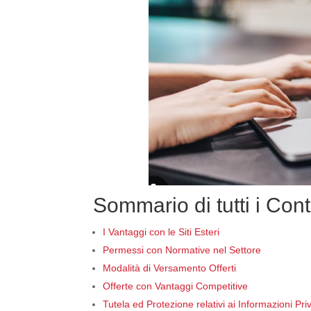
Sommario di tutti i Con
I Vantaggi con le Siti Esteri
Permessi con Normative nel Settore
Modalità di Versamento Offerti
Offerte con Vantaggi Competitive
Tutela ed Protezione relativi ai Informazioni Priv