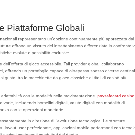
le Piattaforme Globali
nternazionali rappresentano un’opzione continuamente più apprezzata dai
rutture offrono un vissuto del intrattenimento differenziata in confronto 
istiche evolute e possibilità esclusive.
e dell’offerta di gioco accessibile. Tali provider globali collaborano
i, offrendo un portafoglio capace di oltrepassa spesso diverse centinai
si gusto, tra le macchinette da gioco classiche ai titoli di casinò più
 adattabilità con le modalità nelle movimentazione.
paysafecard casino
arie, includendo borsellini digitali, valute digitali con modalità di
stanza con le operazioni monetarie.
cessantemente in direzione di l’evoluzione tecnologica. Le strutture
u layout user perfezionate, applicazioni mobile performanti con tecnol
li sezioni contenenti conduttori dal diretta.