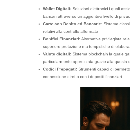
Wallet Digitali:
Soluzioni elettronici i quali ass
bancari attraverso un aggiuntivo livello di priva
Carte con Debito ed Bancarie:
Sistema classi
relativi alla controllo affermate
Bonifici Finanziari:
Alternativa privilegiata re
superiore protezione ma tempistiche di elabora
Valute digitali:
Sistema blockchain la quale gara
particolarmente apprezzata grazie alla questa d
Codici Prepagati:
Strumenti capaci di permetto
connessione diretto con i depositi finanziari