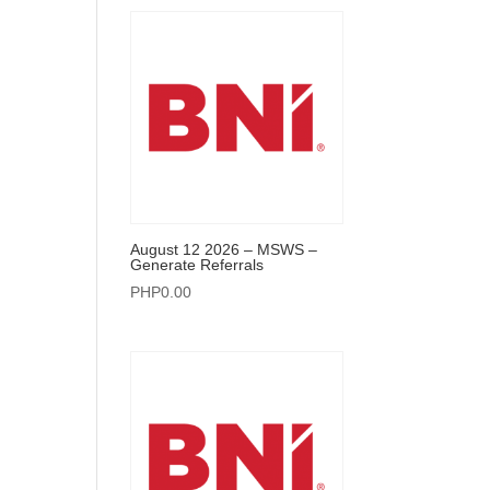
August 12 2026 – MSWS –
Generate Referrals
PHP
0.00