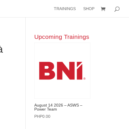
TRAININGS
SHOP
Upcoming Trainings
à
August 14 2026 – ASWS –
Power Team
PHP
0.00