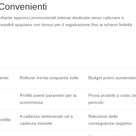
onvenienti
diante approcci promozionali intense destinate verso catturare e
ssibili spaziano con bonus per il registrazione fino ai schemi fedeltà
mento
Rollover trenta-cinquanta volte
Budget primo aumentato
Profitti aventi parametri per la
Prova prodotti a costo z
scommessa
pericolo
A cadenza settimanale od a
Riduzione delle
nfitte
cadenza mensile
conseguenze negativo