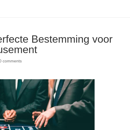
erfecte Bestemming voor
musement
0 comments