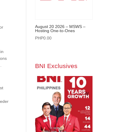
August 20 2026 – MSWS –
or
Hosting One-to-Ones
PHP
0.00
in
 ons
BNI Exclusives
.
st
ieder