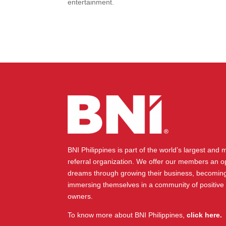
entertainment.
BNI Philippines is part of the world’s largest and
referral organization. We offer our members an op
dreams through growing their business, becoming
immersing themselves in a community of positive
owners.
To know more about BNI Philippines,
click here.