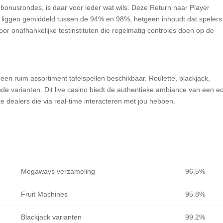
bonusrondes, is daar voor ieder wat wils. Deze Return naar Player
s liggen gemiddeld tussen de 94% en 98%, hetgeen inhoudt dat spelers
door onafhankelijke testinstituten die regelmatig controles doen op de
een ruim assortiment tafelspellen beschikbaar. Roulette, blackjack,
ende varianten. Dit live casino biedt de authentieke ambiance van een e
e dealers die via real-time interacteren met jou hebben.
Megaways verzameling
96.5%
Fruit Machines
95.8%
Blackjack varianten
99.2%