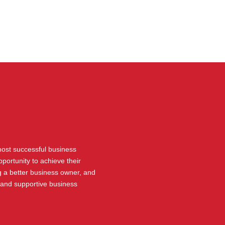
 most successful business
portunity to achieve their
 a better business owner, and
 and supportive business