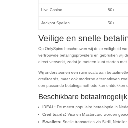
Live Casino
80+
Jackpot Spellen
50+
Veilige en snelle betal
Op OnlySpins beschouwen wij deze veiligheid van 
vertrouwde betalingsproviders en gebruiken wij 
direct verwerkt, zodat je meteen kunt starten met
Wij ondersteunen een ruim scala aan betaalmetho
creditcards, maar ook moderne alternatieven zoals
een passende betalingsmethode kan ontdekken die
Beschikbare betaalmogelijk
iDEAL:
De meest populaire betaaloptie in Neder
Creditcards:
Visa en Mastercard worden geacc
E-wallets:
Snelle transacties via Skrill, Netelle