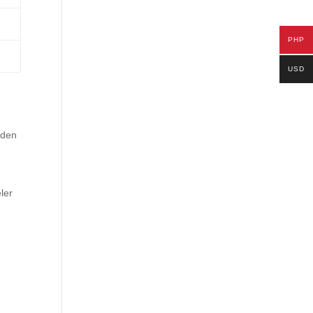
PHP
USD
rden
ler