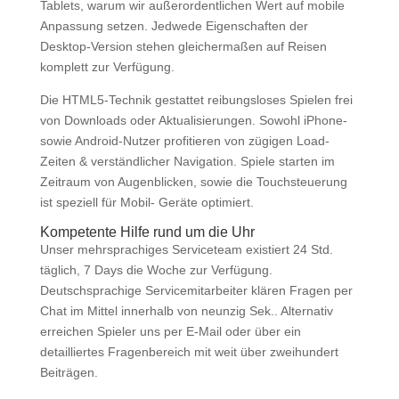
Tablets, warum wir außerordentlichen Wert auf mobile
Anpassung setzen. Jedwede Eigenschaften der
Desktop-Version stehen gleichermaßen auf Reisen
komplett zur Verfügung.
Die HTML5-Technik gestattet reibungsloses Spielen frei
von Downloads oder Aktualisierungen. Sowohl iPhone-
sowie Android-Nutzer profitieren von zügigen Load-
Zeiten & verständlicher Navigation. Spiele starten im
Zeitraum von Augenblicken, sowie die Touchsteuerung
ist speziell für Mobil- Geräte optimiert.
Kompetente Hilfe rund um die Uhr
Unser mehrsprachiges Serviceteam existiert 24 Std.
täglich, 7 Days die Woche zur Verfügung.
Deutschsprachige Servicemitarbeiter klären Fragen per
Chat im Mittel innerhalb von neunzig Sek.. Alternativ
erreichen Spieler uns per E-Mail oder über ein
detailliertes Fragenbereich mit weit über zweihundert
Beiträgen.