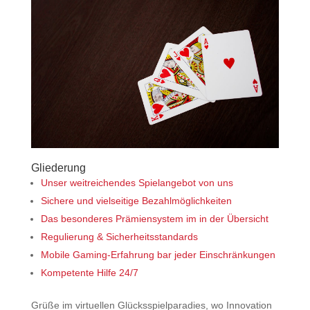
Gliederung
Unser weitreichendes Spielangebot von uns
Sichere und vielseitige Bezahlmöglichkeiten
Das besonderes Prämiensystem im in der Übersicht
Regulierung & Sicherheitsstandards
Mobile Gaming-Erfahrung bar jeder Einschränkungen
Kompetente Hilfe 24/7
Grüße im virtuellen Glücksspielparadies, wo Innovation