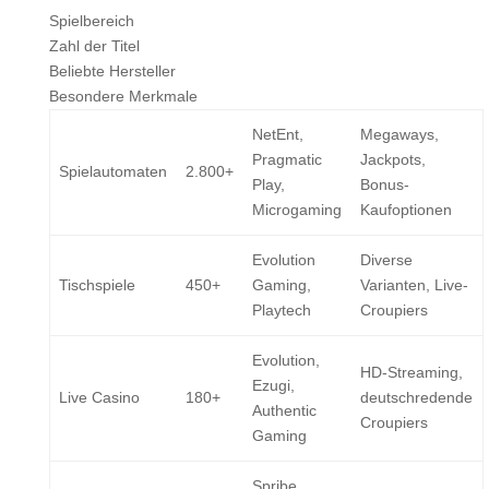
Spielbereich
Zahl der Titel
Beliebte Hersteller
Besondere Merkmale
NetEnt,
Megaways,
Pragmatic
Jackpots,
Spielautomaten
2.800+
Play,
Bonus-
Microgaming
Kaufoptionen
Evolution
Diverse
Tischspiele
450+
Gaming,
Varianten, Live-
Playtech
Croupiers
Evolution,
HD-Streaming,
Ezugi,
Live Casino
180+
deutschredende
Authentic
Croupiers
Gaming
Spribe,