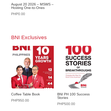
August 20 2026 – MSWS –
Hosting One-to-Ones
PHP
0.00
BNI Exclusives
Coffee Table Book
BNI PH 100 Success
Stories
PHP
950.00
PHP
500.00