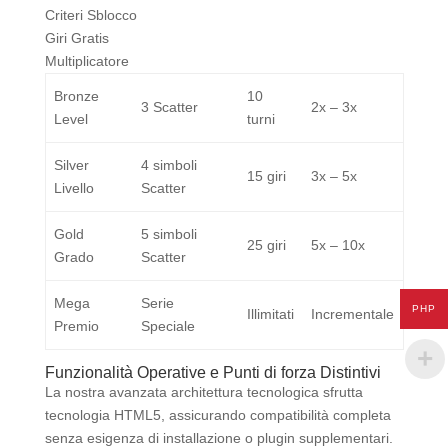
Criteri Sblocco
Giri Gratis
Multiplicatore
Bronze
10
3 Scatter
2x – 3x
Level
turni
Silver
4 simboli
15 giri
3x – 5x
Livello
Scatter
Gold
5 simboli
25 giri
5x – 10x
Grado
Scatter
Mega
Serie
PHP
Illimitati
Incrementale
Premio
Speciale
Funzionalità Operative e Punti di forza Distintivi
La nostra avanzata architettura tecnologica sfrutta
tecnologia HTML5, assicurando compatibilità completa
senza esigenza di installazione o plugin supplementari.