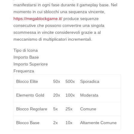
manifestarsi in ogni fase durante il gameplay base. Nel
momento in cui sblocchi una sequenza vincente,
https://megablockgame.it/
produce sequenze
consecutive che possono convertire una singola
scommessa in vincite considerevoli grazie a al
meccanismo di multiplicatori incrementali.
Tipo di Icona
Importo Base
Importo Superiore
Frequenza
Blocco Elite
50x
500x
Sporadica
Elemento Gold
20x
100x
Moderata
Blocco Regolare
5x
25x
Comune
Blocco Base
2x
10x
Altamente Comune