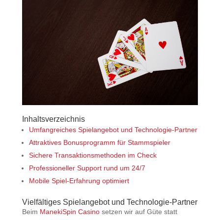
Inhaltsverzeichnis
Umfangreiches Spielangebot und Technologie-Partner
Attraktives Bonusprogramm für Stammspieler
Sichere Transaktionsmethoden im Check
Professioneller Support rund um 24/7
Mobile Spiel-Erfahrung optimiert
Vielfältiges Spielangebot und Technologie-Partner
Beim
ManekiSpin Casino
setzen wir auf Güte statt