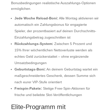
Bonusbedingungen realistische Auszahlungs-Optionen
ermöglichen.
Jede Woche Reload-Boni:
Alle Montag aktivieren wir
automatisch ein Zahlungsbonus für engagierte
Spieler, der prozentbasiert auf deinen Durchschnitts-
Einzahlungsbetrag zugeschnitten ist
Rückzahlungs-System:
Zwischen 5 Prozent und
15% Ihrer wöchentlichen Nettoverluste werden als
echtes Geld zurückerstattet – ohne ergänzende
Umsatzbedingungen
Geburtstags-Boni:
An deinem Geburtstag wartet ein
maßgeschneidertes Geschenk, dessen Summe sich
nach eurer VIP-Stufe orientiert
Freispin-Pakete:
Stetige Free-Spin-Aktionen für
frische und beliebte Slot-Veröffentlichungen
Elite-Programm mit