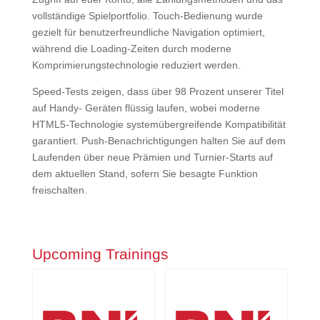
vollständige Spielportfolio. Touch-Bedienung wurde
gezielt für benutzerfreundliche Navigation optimiert,
während die Loading-Zeiten durch moderne
Komprimierungstechnologie reduziert werden.
Speed-Tests zeigen, dass über 98 Prozent unserer Titel
auf Handy- Geräten flüssig laufen, wobei moderne
HTML5-Technologie systemübergreifende Kompatibilität
garantiert. Push-Benachrichtigungen halten Sie auf dem
Laufenden über neue Prämien und Turnier-Starts auf
dem aktuellen Stand, sofern Sie besagte Funktion
freischalten.
Upcoming Trainings