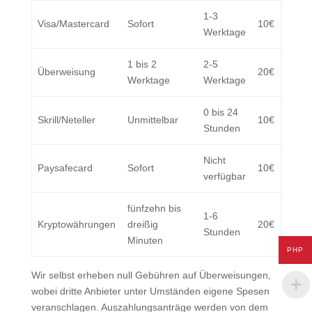
1-3
Visa/Mastercard
Sofort
10€
Werktage
1 bis 2
2-5
Überweisung
20€
Werktage
Werktage
0 bis 24
Skrill/Neteller
Unmittelbar
10€
Stunden
Nicht
Paysafecard
Sofort
10€
verfügbar
fünfzehn bis
1-6
Kryptowährungen
dreißig
20€
Stunden
Minuten
PHP
Wir selbst erheben null Gebühren auf Überweisungen,
wobei dritte Anbieter unter Umständen eigene Spesen
veranschlagen. Auszahlungsanträge werden von dem