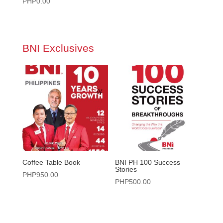
PHP
0.00
BNI Exclusives
Coffee Table Book
BNI PH 100 Success
Stories
PHP
950.00
PHP
500.00