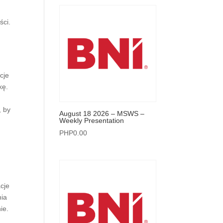
ści.
cje
kę.
, by
August 18 2026 – MSWS –
Weekly Presentation
PHP
0.00
acje
nia
ie.
,