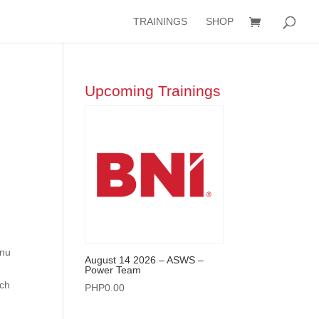
TRAININGS
SHOP
Upcoming Trainings
enu
August 14 2026 – ASWS –
a
Power Team
ych
PHP
0.00