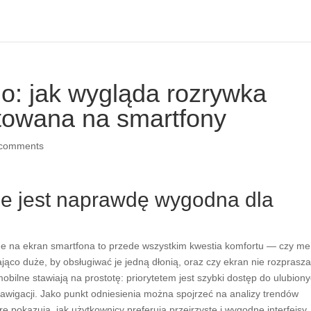
o: jak wygląda rozrywka
towana na smartfony
 comments
ie jest naprawdę wygodna dla
ne na ekran smartfona to przede wszystkim kwestia komfortu — czy m
zająco duże, by obsługiwać je jedną dłonią, oraz czy ekran nie rozprasz
bilne stawiają na prostotę: priorytetem jest szybki dostęp do ulubion
nawigacji. Jako punkt odniesienia można spojrzeć na analizy trendów
óre pokazują, jak użytkownicy preferują przejrzyste i wygodne interfejsy.