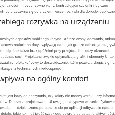
kcjonalności — responsywne ikony, kontrastujące czcionki i logiczne
i, co przyczynia się do przyjemniejszej rozrywki dla dorosłej publiczno
rzebiega rozrywka na urządzeniu
uważalnych aspektów mobilnego kasyna: krótsze czasy ładowania, anima
astowa reakcja na dotyk wpływają na to, jak gracze odbierają rozgryw
 sekundę, lecz także brak opóźnień przy przejściach między ekranami,
 podczas sesji. Projektanci zwykle optymalizują grafiki i elementy UI tak
 wizualnie; efekt końcowy to doświadczenie, które pozwala skupić się na
ynikającej z technicznych niedociągnięć.
s wpływa na ogólny komfort
tekst jest łatwy do odczytania, czy kolory nie męczą wzroku, czy inform
oków. Dobrze zaprojektowane UI uwzględnia typowe warunki użytkowa
 uwadze — dzięki czemu poruszanie się po aplikacji odbywa się naturaln
 detale, takie jak możliwość szybkiego powrotu do ostatniej aktywności