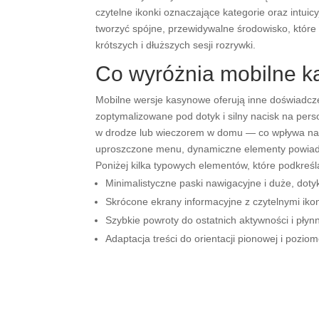
czytelne ikonki oznaczające kategorie oraz intu
tworzyć spójne, przewidywalne środowisko, które 
krótszych i dłuższych sesji rozrywki.
Co wyróżnia mobilne k
Mobilne wersje kasynowe oferują inne doświadcze
zoptymalizowane pod dotyk i silny nacisk na pers
w drodze lub wieczorem w domu — co wpływa na o
uproszczone menu, dynamiczne elementy powiadom
Poniżej kilka typowych elementów, które podkreś
Minimalistyczne paski nawigacyjne i duże, doty
Skrócone ekrany informacyjne z czytelnymi iko
Szybkie powroty do ostatnich aktywności i płyn
Adaptacja treści do orientacji pionowej i poziom