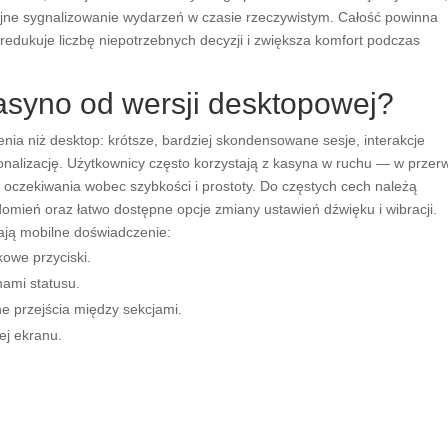
icyjne sygnalizowanie wydarzeń w czasie rzeczywistym. Całość powinna
redukuje liczbę niepotrzebnych decyzji i zwiększa komfort podczas
asyno od wersji desktopowej?
nia niż desktop: krótsze, bardziej skondensowane sesje, interakcje
onalizację. Użytkownicy często korzystają z kasyna w ruchu — w przerw
czekiwania wobec szybkości i prostoty. Do częstych cech należą
ień oraz łatwo dostępne opcje zmiany ustawień dźwięku i wibracji.
lają mobilne doświadczenie:
kowe przyciski.
nami statusu.
ne przejścia między sekcjami.
ej ekranu.