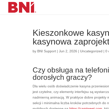
Kieszonkowe kasyn
kasynowa zaprojek
by
BNI Support
|
Jun 2, 2026
|
Uncategorized
|
0
Czy obsługa na telefon
dorosłych graczy?
Dla wielu osób doświadczenie kasyna przeniesio
jest czytelne, czy elementy interfejsu są wystarc
nadmierną animacją. W praktyce dobre projekty mo
sekcji i minimalna liczba kroków potrzebnych do 
mobilnych dostępne na
https://camtweet.com
, kt