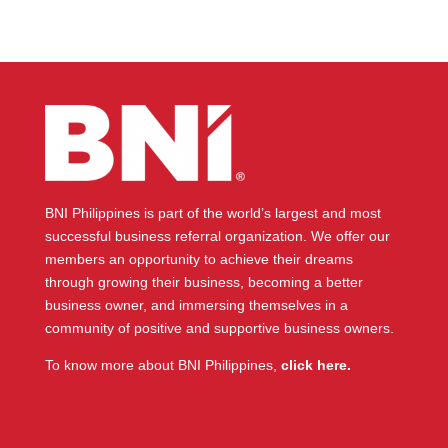
BNI Philippines is part of the world’s largest and most
successful business referral organization. We offer our
members an opportunity to achieve their dreams
through growing their business, becoming a better
business owner, and immersing themselves in a
community of positive and supportive business owners.
To know more about BNI Philippines,
click here.