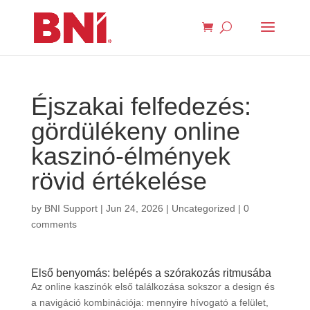
Éjszakai felfedezés:
gördülékeny online
kaszinó-élmények
rövid értékelése
by
BNI Support
|
Jun 24, 2026
|
Uncategorized
|
0
comments
Első benyomás: belépés a szórakozás ritmusába
Az online kaszinók első találkozása sokszor a design és
a navigáció kombinációja: mennyire hívogató a felület,