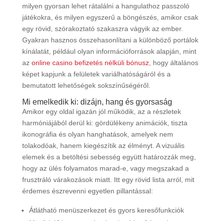
milyen gyorsan lehet rátalálni a hangulathoz passzoló
játékokra, és milyen egyszerű a böngészés, amikor csak
egy rövid, szórakoztató szakaszra vágyik az ember.
Gyakran hasznos összehasonlítani a különböző portálok
kínálatát, például olyan információforrások alapján, mint
az
online casino befizetés nélküli bónusz
, hogy általános
képet kapjunk a felületek variálhatóságáról és a
bemutatott lehetőségek sokszínűségéről.
Mi emelkedik ki: dizájn, hang és gyorsaság
Amikor egy oldal igazán jól működik, az a részletek
harmóniájából derül ki: gördülékeny animációk, tiszta
ikonográfia és olyan hanghatások, amelyek nem
tolakodóak, hanem kiegészítik az élményt. A vizuális
elemek és a betöltési sebesség együtt határozzák meg,
hogy az ülés folyamatos marad-e, vagy megszakad a
frusztráló várakozások miatt. Itt egy rövid lista arról, mit
érdemes észrevenni egyetlen pillantással:
Átlátható menüszerkezet és gyors keresőfunkciók