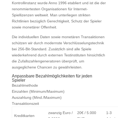
Kontrollinstanz wurde Anno 1996 etabliert und ist die der
renommiertesten Organisationen für Internet-
Spiellizenzen weltweit. Man unterliegen strikten
Richtlinien bezüglich Gerechtigkeit, Schutz der Spieler
sowie monetärer Offenheit.
Die individuellen Daten sowie monetären Transaktionen
schützen wir durch modernste Verschlüsselungstechnik
bei 256-Bit-Standard. Zusätzlich sind alle Spiele
wiederkehrend durch externen Testinstituten hinsichtlich
die Zufallszahlengeneratoren überprüft, um
ausgeglichene Chancen zu gewährleisten.
Anpassbare Bezahlmöglichkeiten für jeden
Spieler
Bezahlmethode
Einzahlen (Minimum/Maximum)
Auszahlung (Mind./Maximum)
Transaktionszeit
zwanzig Euro /
20€ / 5.000
1-3
Kreditkarten