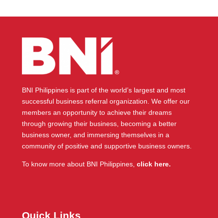
BNI Philippines is part of the world’s largest and most
successful business referral organization. We offer our
members an opportunity to achieve their dreams
through growing their business, becoming a better
business owner, and immersing themselves in a
community of positive and supportive business owners.
To know more about BNI Philippines,
click here.
Quick Links