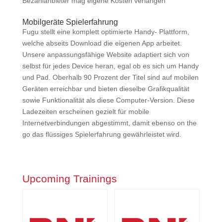
Bezahlanbieter mag eigene Kosten verlangen
Mobilgeräte Spielerfahrung
Fugu stellt eine komplett optimierte Handy- Plattform,
welche abseits Download die eigenen App arbeitet.
Unsere anpassungsfähige Website adaptiert sich von
selbst für jedes Device heran, egal ob es sich um Handy
und Pad. Oberhalb 90 Prozent der Titel sind auf mobilen
Geräten erreichbar und bieten dieselbe Grafikqualität
sowie Funktionalität als diese Computer-Version. Diese
Ladezeiten erscheinen gezielt für mobile
Internetverbindungen abgestimmt, damit ebenso on the
go das flüssiges Spielerfahrung gewährleistet wird.
Upcoming Trainings