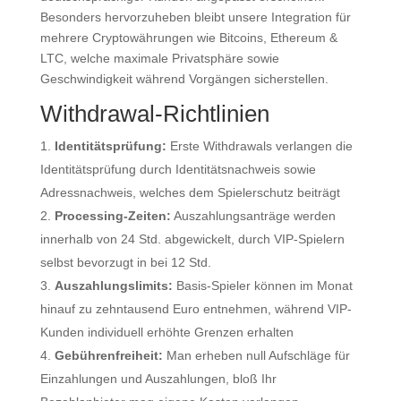
Besonders hervorzuheben bleibt unsere Integration für
mehrere Cryptowährungen wie Bitcoins, Ethereum &
LTC, welche maximale Privatsphäre sowie
Geschwindigkeit während Vorgängen sicherstellen.
Withdrawal-Richtlinien
Identitätsprüfung:
Erste Withdrawals verlangen die
Identitätsprüfung durch Identitätsnachweis sowie
Adressnachweis, welches dem Spielerschutz beiträgt
Processing-Zeiten:
Auszahlungsanträge werden
innerhalb von 24 Std. abgewickelt, durch VIP-Spielern
selbst bevorzugt in bei 12 Std.
Auszahlungslimits:
Basis-Spieler können im Monat
hinauf zu zehntausend Euro entnehmen, während VIP-
Kunden individuell erhöhte Grenzen erhalten
Gebührenfreiheit:
Man erheben null Aufschläge für
Einzahlungen und Auszahlungen, bloß Ihr