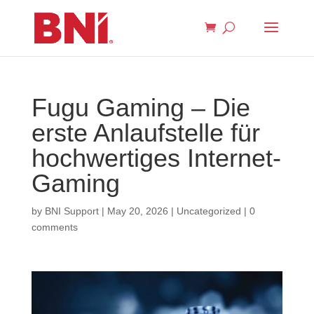
Fugu Gaming – Die
erste Anlaufstelle für
hochwertiges Internet-
Gaming
by
BNI Support
|
May 20, 2026
|
Uncategorized
|
0
comments