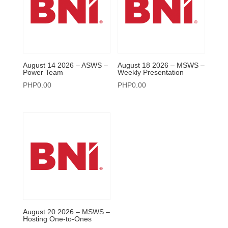
August 14 2026 – ASWS –
August 18 2026 – MSWS –
Power Team
Weekly Presentation
PHP
0.00
PHP
0.00
August 20 2026 – MSWS –
Hosting One-to-Ones