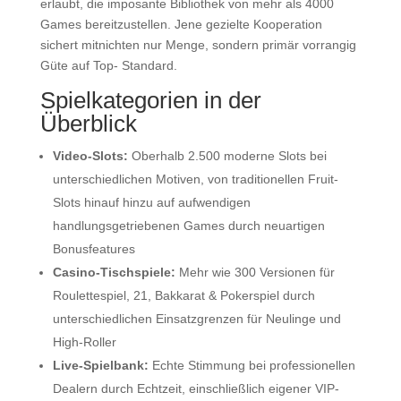
erlaubt, die imposante Bibliothek von mehr als 4000
Games bereitzustellen. Jene gezielte Kooperation
sichert mitnichten nur Menge, sondern primär vorrangig
Güte auf Top- Standard.
Spielkategorien in der
Überblick
Video-Slots:
Oberhalb 2.500 moderne Slots bei
unterschiedlichen Motiven, von traditionellen Fruit-
Slots hinauf hinzu auf aufwendigen
handlungsgetriebenen Games durch neuartigen
Bonusfeatures
Casino-Tischspiele:
Mehr wie 300 Versionen für
Roulettespiel, 21, Bakkarat & Pokerspiel durch
unterschiedlichen Einsatzgrenzen für Neulinge und
High-Roller
Live-Spielbank:
Echte Stimmung bei professionellen
Dealern durch Echtzeit, einschließlich eigener VIP-