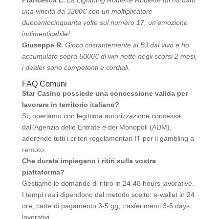
una vincita da 3200€ con un moltiplicatore
duecentocinquanta volte sul numero 17, un’emozione
indimenticabile!
Giuseppe R.
Gioco costantemente al BJ dal vivo e ho
accumulato sopra 5000€ di win nette negli scorsi 2 mesi,
i dealer sono competenti e cordiali.
FAQ Comuni
Star Casino possiede una concessione valida per
lavorare in territorio italiano?
Sì, operiamo con legittima autorizzazione concessa
dall’Agenzia delle Entrate e dei Monopoli (ADM),
aderendo tutti i criteri regolamentari IT per il gambling a
remoto.
Che durata impiegano i ritiri sulla vostra
piattaforma?
Gestiamo le domande di ritiro in 24-48 hours lavorative.
I tempi reali dipendono dal metodo scelto: e-wallet in 24
ore, carte di pagamento 3-5 gg, trasferimenti 3-5 days
lavorativi.