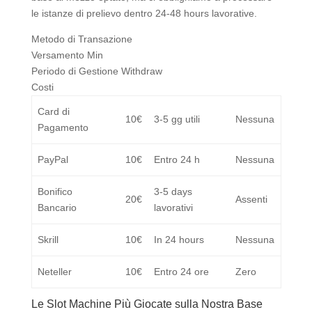
le istanze di prelievo dentro 24-48 hours lavorative.
Metodo di Transazione
Versamento Min
Periodo di Gestione Withdraw
Costi
Card di
10€
3-5 gg utili
Nessuna
Pagamento
PayPal
10€
Entro 24 h
Nessuna
Bonifico
3-5 days
20€
Assenti
Bancario
lavorativi
Skrill
10€
In 24 hours
Nessuna
Neteller
10€
Entro 24 ore
Zero
Le Slot Machine Più Giocate sulla Nostra Base