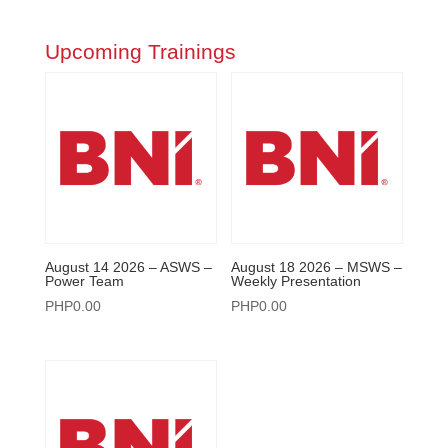
Upcoming Trainings
August 14 2026 – ASWS –
August 18 2026 – MSWS –
Power Team
Weekly Presentation
PHP
0.00
PHP
0.00