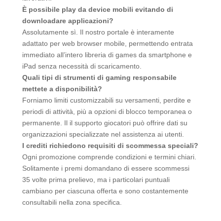
È possibile play da device mobili evitando di
downloadare applicazioni?
Assolutamente sì. Il nostro portale è interamente
adattato per web browser mobile, permettendo entrata
immediato all’intero libreria di games da smartphone e
iPad senza necessità di scaricamento.
Quali tipi di strumenti di gaming responsabile
mettete a disponibilità?
Forniamo limiti customizzabili su versamenti, perdite e
periodi di attività, più a opzioni di blocco temporanea o
permanente. Il il supporto giocatori può offrire dati su
organizzazioni specializzate nel assistenza ai utenti.
I crediti richiedono requisiti di scommessa speciali?
Ogni promozione comprende condizioni e termini chiari.
Solitamente i premi domandano di essere scommessi
35 volte prima prelievo, ma i particolari puntuali
cambiano per ciascuna offerta e sono costantemente
consultabili nella zona specifica.