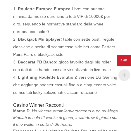
Roulette Europea Europea Live:
con puntata
minima da mezzo euro sino a tetti VIP di 10000€ per
giro, seguendo le normative standard della wheel
europea con solo 0
Blackjack Multiplayer:
table con sette posti, regole
classiche e scelte di scommesse side bet come Perfect
Pairs Pairs e blackjack side
PHP
Baccarat PB Banco:
gioco favorito dagli big roller
con dati delle hands passate visualizzate in live reale
Lightning Roulette Evolution:
versione EG Gaming
che aggiunge booster casuali fino a a cinquecento volte
su risultati lucky selezionati ciascun rotazione
Casino Winner Racconti
Marco D.
Ho vincere ottomilaquattrocento euro su Mega
Moolah in solo III weeks di gioco, il withdraw è giunto sul
il mio wallet in sotto di 36 hours.
Francesca L.
La Lightning Roulette Roulette mi ha dato