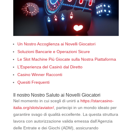
Un Nostro Accoglienza ai Novelli Giocatori
Soluzioni Bancarie e Operazioni Sicure
Le Slot Machine Più Giocate sulla Nostra Piattaforma
L’Esperienza del Casinò dal Diretto
Casino Winner Racconti
Quesiti Frequenti
Il nostro Nostro Saluto ai Novelli Giocatori
Nel momento in cui scegli di unirti a
https://starcasino-
italia.org/slots/aviator/
, partecipi in un mondo ideato per
garantire svago di qualità eccellente. La questa struttura
lavora con autorizzazione valida emessa dall’Agenzia
delle Entrate e dei Giochi (ADM), assicurando