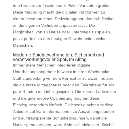
den Livestream-Tischen oder Poker-Varianten greifen.
Diese Mischung macht die digitalen Plattformen zu
einem facettenreichen Freizeitangebot, das sich flexibel
an die eigenen Vorlieben anpassen lässt. Die
Möglichkeit, von zu Hause oder unterwegs zu spielen,
passt perfekt zu den heutigen Gewohnheiten vieler
Menschen.
Moderne Spielgewohnheiten, Sicherheit und
verantwortungsvoller Spaß im Alltag
Immer mehr Menschen integrieren digitale
Unterhaltungsangebote bewusst in ihren Wochenplan.
Statt stundenlang vor dem Fernseher zu sitzen, nutzen
sie die kurze Mittagspause oder den Feierabend für ein
paar Runden an Lieblingsspielen. Die kurzen Ladezeiten
und die gute mobile Optimierung machen diesen
Einstieg besonders einfach. Gleichzeitig achten seriöse
Anbieter auf klare Informationen zu Auszahlungsquoten
und auf transparente Bonusbedingungen, damit die
Nutzer genau wissen, worauf sie sich einlassen. Solche