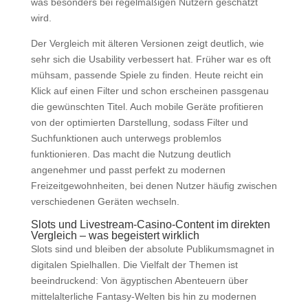
was besonders bei regelmäßigen Nutzern geschätzt
wird.
Der Vergleich mit älteren Versionen zeigt deutlich, wie
sehr sich die Usability verbessert hat. Früher war es oft
mühsam, passende Spiele zu finden. Heute reicht ein
Klick auf einen Filter und schon erscheinen passgenau
die gewünschten Titel. Auch mobile Geräte profitieren
von der optimierten Darstellung, sodass Filter und
Suchfunktionen auch unterwegs problemlos
funktionieren. Das macht die Nutzung deutlich
angenehmer und passt perfekt zu modernen
Freizeitgewohnheiten, bei denen Nutzer häufig zwischen
verschiedenen Geräten wechseln.
Slots und Livestream-Casino-Content im direkten
Vergleich – was begeistert wirklich
Slots sind und bleiben der absolute Publikumsmagnet in
digitalen Spielhallen. Die Vielfalt der Themen ist
beeindruckend: Von ägyptischen Abenteuern über
mittelalterliche Fantasy-Welten bis hin zu modernen