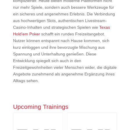
komplizierter. Heute bieten moderne Plattformen nicht
nur mehr Spiele, sondern auch bessere Werkzeuge für
ein sicheres und angenehmes Erlebnis. Die Verbindung
aus hochwertigen Slots, authentischen Livestream-
Casino-Inhalten und strategischen Spielen wie
Texas
Hold’em Poker
schafft ein rundes Freizeitangebot.
Nutzer können entspannt nach Hause kommen, sich
kurz einloggen und ihre bevorzugte Mischung aus
Spannung und Unterhaltung genießen. Diese
Entwicklung spiegelt sich auch in den
Freizeitgewohnheiten vieler Menschen wider, die digitale
Angebote zunehmend als angenehme Ergänzung ihres
Alltags sehen.
Upcoming Trainings