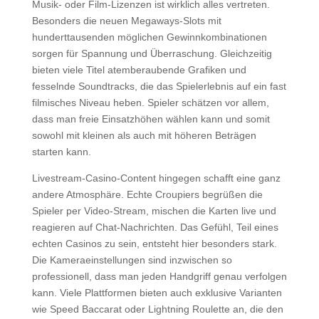
Musik- oder Film-Lizenzen ist wirklich alles vertreten.
Besonders die neuen Megaways-Slots mit
hunderttausenden möglichen Gewinnkombinationen
sorgen für Spannung und Überraschung. Gleichzeitig
bieten viele Titel atemberaubende Grafiken und
fesselnde Soundtracks, die das Spielerlebnis auf ein fast
filmisches Niveau heben. Spieler schätzen vor allem,
dass man freie Einsatzhöhen wählen kann und somit
sowohl mit kleinen als auch mit höheren Beträgen
starten kann.
Livestream-Casino-Content hingegen schafft eine ganz
andere Atmosphäre. Echte Croupiers begrüßen die
Spieler per Video-Stream, mischen die Karten live und
reagieren auf Chat-Nachrichten. Das Gefühl, Teil eines
echten Casinos zu sein, entsteht hier besonders stark.
Die Kameraeinstellungen sind inzwischen so
professionell, dass man jeden Handgriff genau verfolgen
kann. Viele Plattformen bieten auch exklusive Varianten
wie Speed Baccarat oder Lightning Roulette an, die den