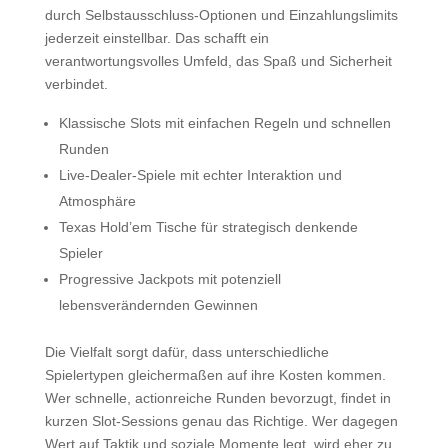
durch Selbstausschluss-Optionen und Einzahlungslimits
jederzeit einstellbar. Das schafft ein
verantwortungsvolles Umfeld, das Spaß und Sicherheit
verbindet.
Klassische Slots mit einfachen Regeln und schnellen
Runden
Live-Dealer-Spiele mit echter Interaktion und
Atmosphäre
Texas Hold’em Tische für strategisch denkende
Spieler
Progressive Jackpots mit potenziell
lebensverändernden Gewinnen
Die Vielfalt sorgt dafür, dass unterschiedliche
Spielertypen gleichermaßen auf ihre Kosten kommen.
Wer schnelle, actionreiche Runden bevorzugt, findet in
kurzen Slot-Sessions genau das Richtige. Wer dagegen
Wert auf Taktik und soziale Momente legt, wird eher zu