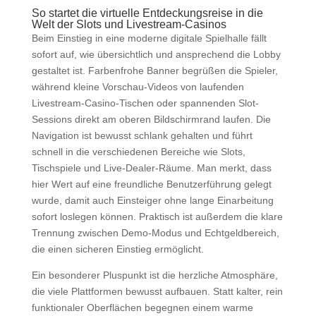
So startet die virtuelle Entdeckungsreise in die
Welt der Slots und Livestream-Casinos
Beim Einstieg in eine moderne digitale Spielhalle fällt
sofort auf, wie übersichtlich und ansprechend die Lobby
gestaltet ist. Farbenfrohe Banner begrüßen die Spieler,
während kleine Vorschau-Videos von laufenden
Livestream-Casino-Tischen oder spannenden Slot-
Sessions direkt am oberen Bildschirmrand laufen. Die
Navigation ist bewusst schlank gehalten und führt
schnell in die verschiedenen Bereiche wie Slots,
Tischspiele und Live-Dealer-Räume. Man merkt, dass
hier Wert auf eine freundliche Benutzerführung gelegt
wurde, damit auch Einsteiger ohne lange Einarbeitung
sofort loslegen können. Praktisch ist außerdem die klare
Trennung zwischen Demo-Modus und Echtgeldbereich,
die einen sicheren Einstieg ermöglicht.
Ein besonderer Pluspunkt ist die herzliche Atmosphäre,
die viele Plattformen bewusst aufbauen. Statt kalter, rein
funktionaler Oberflächen begegnen einem warme