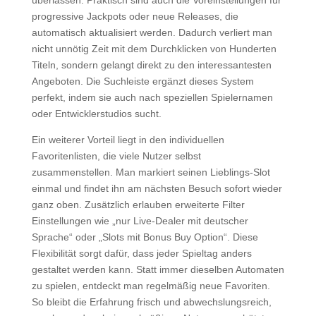
überlassen. Praktisch sind auch die Voreinstellungen für
progressive Jackpots oder neue Releases, die
automatisch aktualisiert werden. Dadurch verliert man
nicht unnötig Zeit mit dem Durchklicken von Hunderten
Titeln, sondern gelangt direkt zu den interessantesten
Angeboten. Die Suchleiste ergänzt dieses System
perfekt, indem sie auch nach speziellen Spielernamen
oder Entwicklerstudios sucht.
Ein weiterer Vorteil liegt in den individuellen
Favoritenlisten, die viele Nutzer selbst
zusammenstellen. Man markiert seinen Lieblings-Slot
einmal und findet ihn am nächsten Besuch sofort wieder
ganz oben. Zusätzlich erlauben erweiterte Filter
Einstellungen wie „nur Live-Dealer mit deutscher
Sprache“ oder „Slots mit Bonus Buy Option“. Diese
Flexibilität sorgt dafür, dass jeder Spieltag anders
gestaltet werden kann. Statt immer dieselben Automaten
zu spielen, entdeckt man regelmäßig neue Favoriten.
So bleibt die Erfahrung frisch und abwechslungsreich,