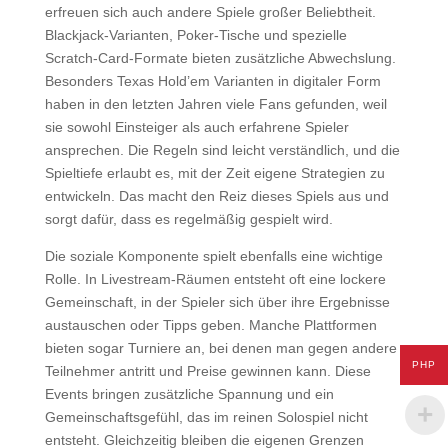
erfreuen sich auch andere Spiele großer Beliebtheit.
Blackjack-Varianten, Poker-Tische und spezielle
Scratch-Card-Formate bieten zusätzliche Abwechslung.
Besonders Texas Hold’em Varianten in digitaler Form
haben in den letzten Jahren viele Fans gefunden, weil
sie sowohl Einsteiger als auch erfahrene Spieler
ansprechen. Die Regeln sind leicht verständlich, und die
Spieltiefe erlaubt es, mit der Zeit eigene Strategien zu
entwickeln. Das macht den Reiz dieses Spiels aus und
sorgt dafür, dass es regelmäßig gespielt wird.
Die soziale Komponente spielt ebenfalls eine wichtige
Rolle. In Livestream-Räumen entsteht oft eine lockere
Gemeinschaft, in der Spieler sich über ihre Ergebnisse
austauschen oder Tipps geben. Manche Plattformen
bieten sogar Turniere an, bei denen man gegen andere
PHP
Teilnehmer antritt und Preise gewinnen kann. Diese
Events bringen zusätzliche Spannung und ein
Gemeinschaftsgefühl, das im reinen Solospiel nicht
entsteht. Gleichzeitig bleiben die eigenen Grenzen