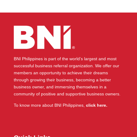
BNI Philippines is part of the world’s largest and most
successful business referral organization. We offer our
members an opportunity to achieve their dreams
through growing their business, becoming a better
business owner, and immersing themselves in a
community of positive and supportive business owners.
To know more about BNI Philippines,
click here.