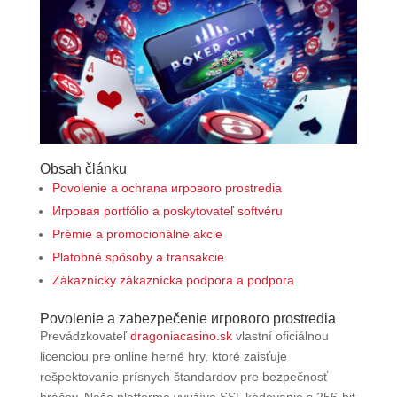
Obsah článku
Povolenie a ochrana игрового prostredia
Игровая portfólio a poskytovateľ softvéru
Prémie a promocionálne akcie
Platobné spôsoby a transakcie
Zákaznícky zákaznícka podpora a podpora
Povolenie a zabezpečenie игрового prostredia
Prevádzkovateľ
dragoniacasino.sk
vlastní oficiálnou
licenciou pre online herné hry, ktoré zaisťuje
rešpektovanie prísnych štandardov pre bezpečnosť