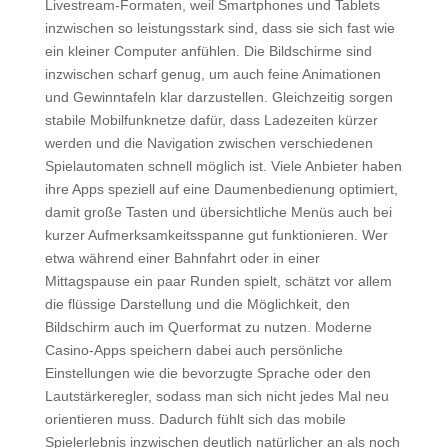
Livestream-Formaten, weil Smartphones und Tablets
inzwischen so leistungsstark sind, dass sie sich fast wie
ein kleiner Computer anfühlen. Die Bildschirme sind
inzwischen scharf genug, um auch feine Animationen
und Gewinntafeln klar darzustellen. Gleichzeitig sorgen
stabile Mobilfunknetze dafür, dass Ladezeiten kürzer
werden und die Navigation zwischen verschiedenen
Spielautomaten schnell möglich ist. Viele Anbieter haben
ihre Apps speziell auf eine Daumenbedienung optimiert,
damit große Tasten und übersichtliche Menüs auch bei
kurzer Aufmerksamkeitsspanne gut funktionieren. Wer
etwa während einer Bahnfahrt oder in einer
Mittagspause ein paar Runden spielt, schätzt vor allem
die flüssige Darstellung und die Möglichkeit, den
Bildschirm auch im Querformat zu nutzen. Moderne
Casino-Apps speichern dabei auch persönliche
Einstellungen wie die bevorzugte Sprache oder den
Lautstärkeregler, sodass man sich nicht jedes Mal neu
orientieren muss. Dadurch fühlt sich das mobile
Spielerlebnis inzwischen deutlich natürlicher an als noch