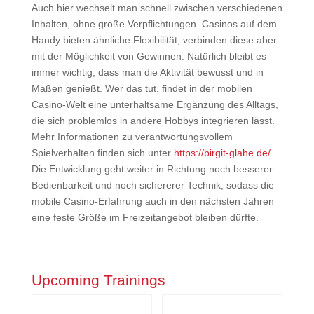
Auch hier wechselt man schnell zwischen verschiedenen
Inhalten, ohne große Verpflichtungen. Casinos auf dem
Handy bieten ähnliche Flexibilität, verbinden diese aber
mit der Möglichkeit von Gewinnen. Natürlich bleibt es
immer wichtig, dass man die Aktivität bewusst und in
Maßen genießt. Wer das tut, findet in der mobilen
Casino-Welt eine unterhaltsame Ergänzung des Alltags,
die sich problemlos in andere Hobbys integrieren lässt.
Mehr Informationen zu verantwortungsvollem
Spielverhalten finden sich unter
https://birgit-glahe.de/
.
Die Entwicklung geht weiter in Richtung noch besserer
Bedienbarkeit und noch sichererer Technik, sodass die
mobile Casino-Erfahrung auch in den nächsten Jahren
eine feste Größe im Freizeitangebot bleiben dürfte.
Upcoming Trainings