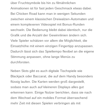
über Fruchtsymbole bis hin zu filmähnlichen
Animationen ist für fast jeden Geschmack etwas dabei.
Bei Chicken Road kann man in wenigen Sekunden
zwischen einem klassischen Dreiwalzen-Automaten und
einem komplexeren Videospiel mit Bonus-Runden
wechseln. Die Bedienung bleibt dabei identisch, nur die
Grafik und die Anzahl der Gewinnlinien ändern sich.
Viele Spieler schätzen vor allem die Möglichkeit, die
Einsatzhöhe mit einem einzigen Fingertipp anzupassen.
Dadurch lässt sich das Spieltempo flexibel an die eigene
Stimmung anpassen, ohne lange Menüs zu
durchforsten.
Neben Slots gibt es auch digitale Tischspiele wie
Blackjack oder Baccarat, die auf dem Handy besonders
flüssig laufen. Die Karten werden groß dargestellt,
sodass man auch auf kleineren Displays alles gut
erkennen kann. Einige Nutzer berichten, dass sie nach
dem Wechsel auf ein mobiles Format überraschend
mehr Zeit mit diesen Spielen verbringen als mit