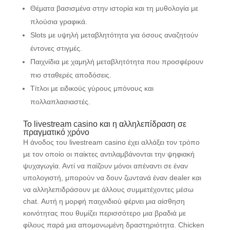
Θέματα βασισμένα στην ιστορία και τη μυθολογία με
πλούσια γραφικά.
Slots με υψηλή μεταβλητότητα για όσους αναζητούν
έντονες στιγμές.
Παιχνίδια με χαμηλή μεταβλητότητα που προσφέρουν
πιο σταθερές αποδόσεις.
Τίτλοι με ειδικούς γύρους μπόνους και
πολλαπλασιαστές.
Το livestream casino και η αλληλεπίδραση σε
πραγματικό χρόνο
Η άνοδος του livestream casino έχει αλλάξει τον τρόπο
με τον οποίο οι παίκτες αντιλαμβάνονται την ψηφιακή
ψυχαγωγία. Αντί να παίζουν μόνοι απέναντι σε έναν
υπολογιστή, μπορούν να δουν ζωντανά έναν dealer και
να αλληλεπιδράσουν με άλλους συμμετέχοντες μέσω
chat. Αυτή η μορφή παιχνιδιού φέρνει μια αίσθηση
κοινότητας που θυμίζει περισσότερο μια βραδιά με
φίλους παρά μια απομονωμένη δραστηριότητα. Chicken