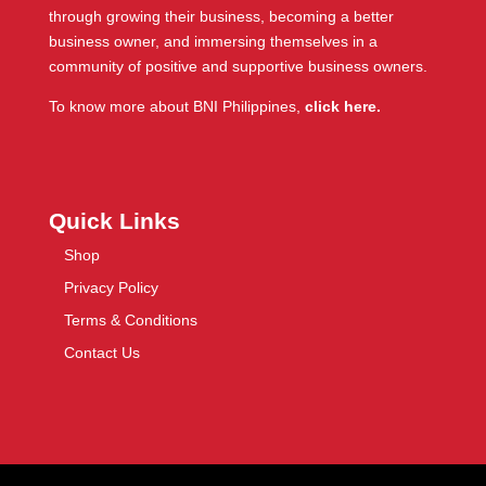
through growing their business, becoming a better
business owner, and immersing themselves in a
community of positive and supportive business owners.
To know more about BNI Philippines,
click here.
Quick Links
Shop
Privacy Policy
Terms & Conditions
Contact Us