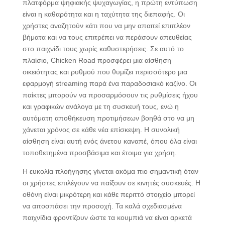
πλατφόρμα ψηφιακής ψυχαγωγίας, η πρώτη εντύπωση
είναι η καθαρότητα και η ταχύτητα της διεπαφής. Οι
χρήστες αναζητούν κάτι που να μην απαιτεί επιπλέον
βήματα και να τους επιτρέπει να περάσουν απευθείας
στο παιχνίδι τους χωρίς καθυστερήσεις. Σε αυτό το
πλαίσιο, Chicken Road προσφέρει μια αίσθηση
οικειότητας και ρυθμού που θυμίζει περισσότερο μια
εφαρμογή streaming παρά ένα παραδοσιακό καζίνο. Οι
παίκτες μπορούν να προσαρμόσουν τις ρυθμίσεις ήχου
και γραφικών ανάλογα με τη συσκευή τους, ενώ η
αυτόματη αποθήκευση προτιμήσεων βοηθά στο να μη
χάνεται χρόνος σε κάθε νέα επίσκεψη. Η συνολική
αίσθηση είναι αυτή ενός άνετου καναπέ, όπου όλα είναι
τοποθετημένα προσβάσιμα και έτοιμα για χρήση.
Η ευκολία πλοήγησης γίνεται ακόμα πιο σημαντική όταν
οι χρήστες επιλέγουν να παίξουν σε κινητές συσκευές. Η
οθόνη είναι μικρότερη και κάθε περιττό στοιχείο μπορεί
να αποσπάσει την προσοχή. Τα καλά σχεδιασμένα
παιχνίδια φροντίζουν ώστε τα κουμπιά να είναι αρκετά