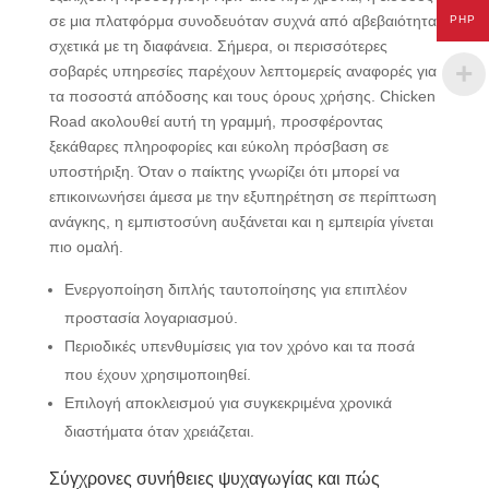
σε μια πλατφόρμα συνοδευόταν συχνά από αβεβαιότητα
PHP
σχετικά με τη διαφάνεια. Σήμερα, οι περισσότερες
σοβαρές υπηρεσίες παρέχουν λεπτομερείς αναφορές για
τα ποσοστά απόδοσης και τους όρους χρήσης. Chicken
Road ακολουθεί αυτή τη γραμμή, προσφέροντας
ξεκάθαρες πληροφορίες και εύκολη πρόσβαση σε
υποστήριξη. Όταν ο παίκτης γνωρίζει ότι μπορεί να
επικοινωνήσει άμεσα με την εξυπηρέτηση σε περίπτωση
ανάγκης, η εμπιστοσύνη αυξάνεται και η εμπειρία γίνεται
πιο ομαλή.
Ενεργοποίηση διπλής ταυτοποίησης για επιπλέον
προστασία λογαριασμού.
Περιοδικές υπενθυμίσεις για τον χρόνο και τα ποσά
που έχουν χρησιμοποιηθεί.
Επιλογή αποκλεισμού για συγκεκριμένα χρονικά
διαστήματα όταν χρειάζεται.
Σύγχρονες συνήθειες ψυχαγωγίας και πώς