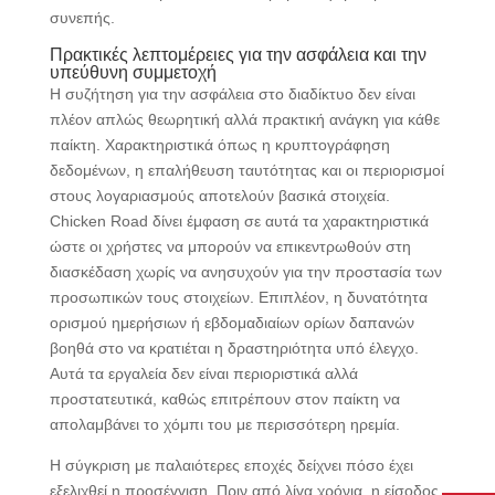
συνεπής.
Πρακτικές λεπτομέρειες για την ασφάλεια και την
υπεύθυνη συμμετοχή
Η συζήτηση για την ασφάλεια στο διαδίκτυο δεν είναι
πλέον απλώς θεωρητική αλλά πρακτική ανάγκη για κάθε
παίκτη. Χαρακτηριστικά όπως η κρυπτογράφηση
δεδομένων, η επαλήθευση ταυτότητας και οι περιορισμοί
στους λογαριασμούς αποτελούν βασικά στοιχεία.
Chicken Road δίνει έμφαση σε αυτά τα χαρακτηριστικά
ώστε οι χρήστες να μπορούν να επικεντρωθούν στη
διασκέδαση χωρίς να ανησυχούν για την προστασία των
προσωπικών τους στοιχείων. Επιπλέον, η δυνατότητα
ορισμού ημερήσιων ή εβδομαδιαίων ορίων δαπανών
βοηθά στο να κρατιέται η δραστηριότητα υπό έλεγχο.
Αυτά τα εργαλεία δεν είναι περιοριστικά αλλά
προστατευτικά, καθώς επιτρέπουν στον παίκτη να
απολαμβάνει το χόμπι του με περισσότερη ηρεμία.
Η σύγκριση με παλαιότερες εποχές δείχνει πόσο έχει
εξελιχθεί η προσέγγιση. Πριν από λίγα χρόνια, η είσοδος