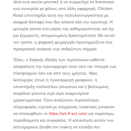
slots ενώ ακούει μουσική ή να συμμετέχει σε livestream
ενώ συνομιλεί με φίλους από άλλη εφαρμογή. Chicken
Road υποστηρίζει αυτή την πολυλειτουργικότητα με
ελαφριά διεπαφή που δεν απαιτεί όλη την προσοχή. Η
εμπειρία γίνεται έτσι μέρος της καθημερινότητας και όχι
μια ξεχωριστή, απομονωμένη δραστηριότητα. Με αυτόν
τον τρόπο, η ψηφιακή ψυχαγωγία προσαρμόζεται στις
πραγματικές ανάγκες των ανθρώπων σήμερα.
Τέλος, η διαρκής εξέλιξη των τεχνολογιών καθιστά
απαραίτητη την προσαρμογή τόσο από την πλευρά των
πλατφορμών όσο και από τους χρήστες. Νέες
λειτουργίες όπως η προσαρμογή γραφικών, η
υποστήριξη πολλαπλών γλωσσών και η βελτιωμένη
ασφάλεια γίνονται σιγά σιγά αναμενόμενα
χαρακτηριστικά. Όσοι αναζητούν περισσότερες
πληροφορίες σχετικά με σύγχρονες πρακτικές μπορούν
να επισκεφθούν το
https://art-if-act.com/
για περαιτέρω
παραδείγματα και συγκρίσεις. Η κατανόηση αυτών των
λεπτομερειών βοηθά τον παίκτη να επιλέξει πιο