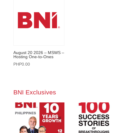
August 20 2026 – MSWS –
Hosting One-to-Ones
PHP
0.00
BNI Exclusives