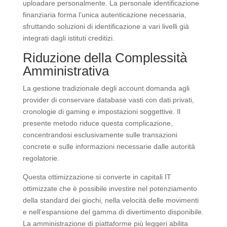
uploadare personalmente. La personale identificazione
finanziaria forma l’unica autenticazione necessaria,
sfruttando soluzioni di identificazione a vari livelli già
integrati dagli istituti creditizi.
Riduzione della Complessità
Amministrativa
La gestione tradizionale degli account domanda agli
provider di conservare database vasti con dati privati,
cronologie di gaming e impostazioni soggettive. Il
presente metodo riduce questa complicazione,
concentrandosi esclusivamente sulle transazioni
concrete e sulle informazioni necessarie dalle autorità
regolatorie.
Questa ottimizzazione si converte in capitali IT
ottimizzate che è possibile investire nel potenziamento
della standard dei giochi, nella velocità delle movimenti
e nell’espansione del gamma di divertimento disponibile.
La amministrazione di piattaforme più leggeri abilita