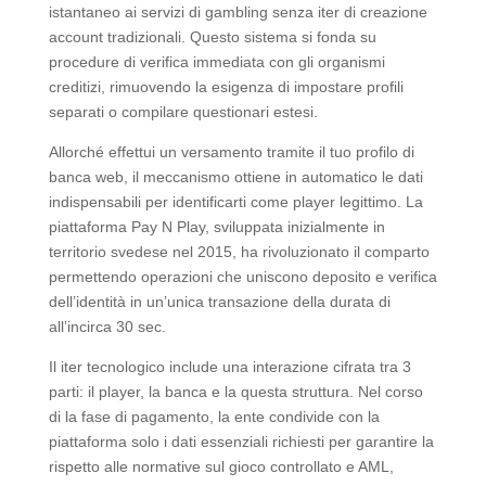
istantaneo ai servizi di gambling senza iter di creazione
account tradizionali. Questo sistema si fonda su
procedure di verifica immediata con gli organismi
creditizi, rimuovendo la esigenza di impostare profili
separati o compilare questionari estesi.
Allorché effettui un versamento tramite il tuo profilo di
banca web, il meccanismo ottiene in automatico le dati
indispensabili per identificarti come player legittimo. La
piattaforma Pay N Play, sviluppata inizialmente in
territorio svedese nel 2015, ha rivoluzionato il comparto
permettendo operazioni che uniscono deposito e verifica
dell’identità in un’unica transazione della durata di
all’incirca 30 sec.
Il iter tecnologico include una interazione cifrata tra 3
parti: il player, la banca e la questa struttura. Nel corso
di la fase di pagamento, la ente condivide con la
piattaforma solo i dati essenziali richiesti per garantire la
rispetto alle normative sul gioco controllato e AML,