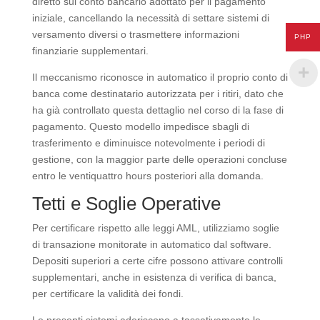
diretto sul conto bancario adottato per il pagamento
iniziale, cancellando la necessità di settare sistemi di
versamento diversi o trasmettere informazioni
PHP
finanziarie supplementari.
Il meccanismo riconosce in automatico il proprio conto di
banca come destinatario autorizzata per i ritiri, dato che
ha già controllato questa dettaglio nel corso di la fase di
pagamento. Questo modello impedisce sbagli di
trasferimento e diminuisce notevolmente i periodi di
gestione, con la maggior parte delle operazioni concluse
entro le ventiquattro hours posteriori alla domanda.
Tetti e Soglie Operative
Per certificare rispetto alle leggi AML, utilizziamo soglie
di transazione monitorate in automatico dal software.
Depositi superiori a certe cifre possono attivare controlli
supplementari, anche in esistenza di verifica di banca,
per certificare la validità dei fondi.