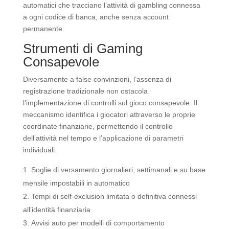
automatici che tracciano l’attività di gambling connessa
a ogni codice di banca, anche senza account
permanente.
Strumenti di Gaming
Consapevole
Diversamente a false convinzioni, l’assenza di
registrazione tradizionale non ostacola
l’implementazione di controlli sul gioco consapevole. Il
meccanismo identifica i giocatori attraverso le proprie
coordinate finanziarie, permettendo il controllo
dell’attività nel tempo e l’applicazione di parametri
individuali.
Soglie di versamento giornalieri, settimanali e su base
mensile impostabili in automatico
Tempi di self-exclusion limitata o definitiva connessi
all’identità finanziaria
Avvisi auto per modelli di comportamento