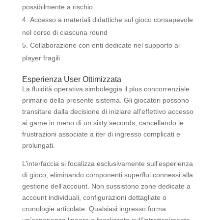
possibilmente a rischio
Accesso a materiali didattiche sul gioco consapevole
nel corso di ciascuna round
Collaborazione con enti dedicate nel supporto ai
player fragili
Esperienza User Ottimizzata
La fluidità operativa simboleggia il plus concorrenziale
primario della presente sistema. Gli giocatori possono
transitare dalla decisione di iniziare all’effettivo accesso
ai game in meno di un sixty seconds, cancellando le
frustrazioni associate a iter di ingresso complicati e
prolungati.
L’interfaccia si focalizza esclusivamente sull’esperienza
di gioco, eliminando componenti superflui connessi alla
gestione dell’account. Non sussistono zone dedicate a
account individuali, configurazioni dettagliate o
cronologie articolate. Qualsiasi ingresso forma