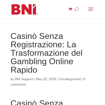
Casinò Senza
Registrazione: La
Trasformazione del
Gambling Online
Rapido
by
BNI Support
|
May 28, 2026
|
Uncategorized
|
0
comments
Casinò Senza