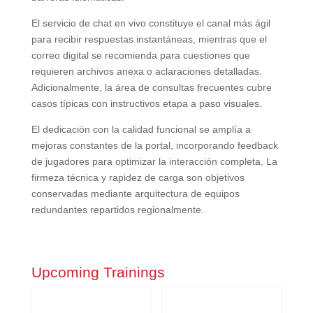
El servicio de chat en vivo constituye el canal más ágil
para recibir respuestas instantáneas, mientras que el
correo digital se recomienda para cuestiones que
requieren archivos anexa o aclaraciones detalladas.
Adicionalmente, la área de consultas frecuentes cubre
casos típicas con instructivos etapa a paso visuales.
El dedicación con la calidad funcional se amplía a
mejoras constantes de la portal, incorporando feedback
de jugadores para optimizar la interacción completa. La
firmeza técnica y rapidez de carga son objetivos
conservadas mediante arquitectura de equipos
redundantes repartidos regionalmente.
Upcoming Trainings