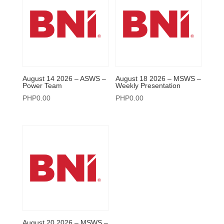
August 14 2026 – ASWS –
August 18 2026 – MSWS –
Power Team
Weekly Presentation
PHP
0.00
PHP
0.00
August 20 2026 – MSWS –