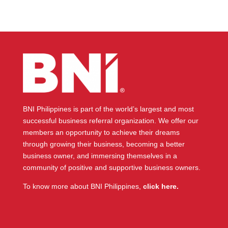
BNI Philippines is part of the world’s largest and most
successful business referral organization. We offer our
members an opportunity to achieve their dreams
through growing their business, becoming a better
business owner, and immersing themselves in a
community of positive and supportive business owners.
To know more about BNI Philippines,
click here.