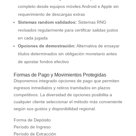
completo desde equipos móviles Android e Apple sin
requerimiento de descargas extras
Sistemas random validados:
Sistemas RNG
revisados regularmente para certificar salidas justos
en cada jugada
Opciones de demostración:
Alternativa de ensayar
títulos determinados sin obligación monetario antes
de apostar fondos efectivo
Formas de Pago y Movimientos Protegidas
Disponemos integrado opciones de pago que permiten
ingresos inmediatos y retiros tramitados en plazos
competitivos. La diversidad de opciones posibilita a
cualquier cliente seleccionar el método más conveniente
según sus gustos y disponibilidad regional.
Forma de Depósito
Período de Ingreso
Período de Extracción