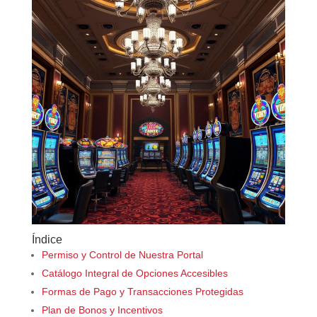
Índice
Permiso y Control de Nuestra Portal
Catálogo Integral de Opciones Accesibles
Formas de Pago y Transacciones Protegidas
Plan de Bonos y Incentivos